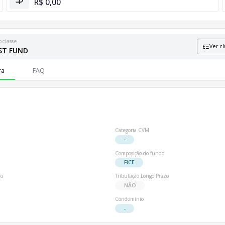
R$ 0,00
bclasse
Ver cl
ST FUND
formações sobre patrimônio líquido e número de cotistas.
ra
FAQ
Categoria CVM
-
Composição do fundo
FICE
io
Tributação Longo Prazo
NÃO
Condomínio
-