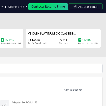
Conhecer Retorno Prime
Acessar conta
s
Sobre a MR
.
V8 CASH PLATINUM CIC CLASSE IN...
35,19%
R$ 1,25 bi
22 mil
14,90%
Patrimônio Líquido
Cotistas
Rentabilidade 12M
Rentabilidade 12M
Administrador:
Adaptação RCVM 175