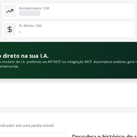
Rentabilidade 12M
PL Médio 12M
-
direto na sua I.A.
odelo de I.A. preferido via API REST ou integração MCP. Automatize análises, gere rel
ferramentas.
ndicador em uma janela móvel
Descubra o histórico de 