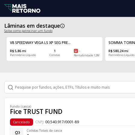
Lâminas em destaque
Saiba como patrocinar um fundo
V8 SPEEDWAY VEGA LS XP SEG PRE...
SOMMA TORINO F
R$ 5,86 mi
1
-
R$ 580,24 mi
Patrimônio Líquido
Cotistas
Patrimônio Líquido
Rentabilidade 12M
Fundo (casca)
Fice TRUST FUND
CNPJ:
00.540.917/0001-89
Cancelado
Cotistas Totais da casca