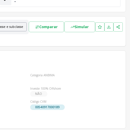
-
Comparar
Simular
asse e subclasse
Categoria ANBIMA
Investe 100% Offshore
NÃO
Código CVM
00540917000189