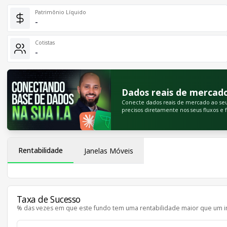
Patrimônio Líquido
-
Cotistas
-
Dados reais de mercado 
Conecte dados reais de mercado ao seu m
precisos diretamente nos seus fluxos e 
Rentabilidade
Janelas Móveis
Taxa de Sucesso
% das vezes em que este fundo tem uma rentabilidade maior que um i