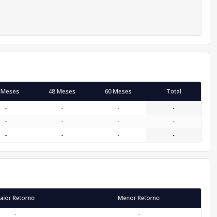
 Meses
48 Meses
60 Meses
Total
-
-
-
-
-
-
-
-
-
-
-
-
aior Retorno
Menor Retorno
-
-