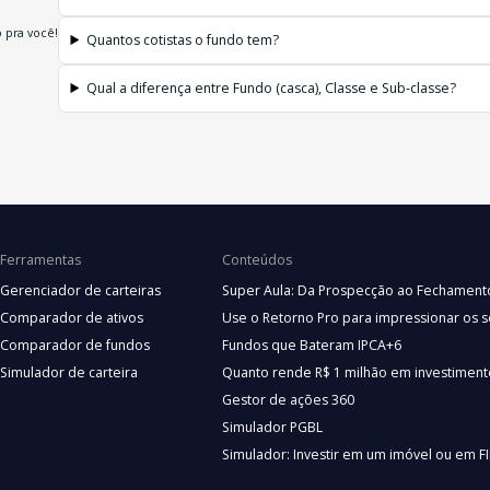
 pra você!
Quantos cotistas o fundo tem?
Qual a diferença entre Fundo (casca), Classe e Sub-classe?
Ferramentas
Conteúdos
Gerenciador de carteiras
Super Aula: Da Prospecção ao Fechament
Comparador de ativos
Use o Retorno Pro para impressionar os s
Comparador de fundos
Fundos que Bateram IPCA+6
Simulador de carteira
Quanto rende R$ 1 milhão em investiment
Gestor de ações 360
Simulador PGBL
Simulador: Investir em um imóvel ou em FI