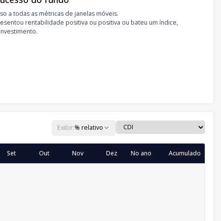
so a todas as métricas de janelas móveis.
sentou rentabilidade positiva ou positiva ou bateu um índice,
investimento.
Exibir:
% relativo
Set
Out
Nov
Dez
No ano
Acumulado