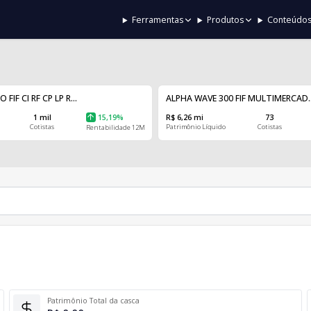
Ferramentas
Produtos
Conteúdo
IF CI RF CP LP R...
ALPHA WAVE 300 FIF MULTIMERCAD..
1 mil
15,19%
R$ 6,26 mi
73
Cotistas
Patrimônio Líquido
Cotistas
Rentabilidade 12M
Patrimônio Total da casca