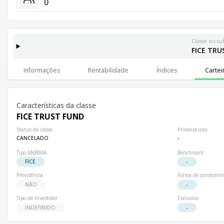
0
Classe ou su
FICE TRU
Classes e Subclasses do Fundo
Lista completa de classes e subclasses disponíveis, incluindo in
Informações
Rentabilidade
Índices
Cartei
Classes
Patrimônio Líquido
Cotistas
Classe
R$ 0,00
0
FICE TRUST FUND
Características da classe
FICE TRUST FUND
Status da classe
Primeira cota
CANCELADO
-
Tipo ANBIMA
Benchmark
FICE
-
Previdência
Forma de condomín
NÃO
-
Tipo de Investidor
Exclusivo
INDEFINIDO
-