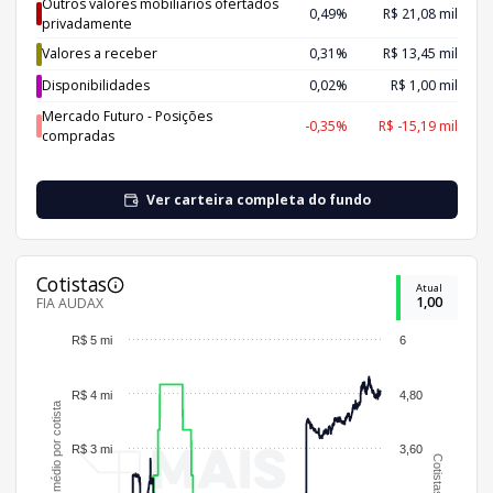
Outros valores mobiliários ofertados
0,49%
R$ 21,08 mil
privadamente
Valores a receber
0,31%
R$ 13,45 mil
Disponibilidades
0,02%
R$ 1,00 mil
Mercado Futuro - Posições
-0,35%
R$ -15,19 mil
compradas
Ver carteira completa do fundo
Cotistas
Atual
1,00
FIA AUDAX
R$ 5 mi
6
R$ 4 mi
4,80
Patrimônio médio por cotista
R$ 3 mi
3,60
Cotistas