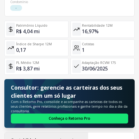
Condomínio
-
Patrimônio Líquido
Rentabilidade 12M
R$ 4,04 mi
16,97%
Índice de Sharpe 12M
Cotistas
0,17
1
PL Médio 12M
Adaptação RCVM 175
R$ 3,87 mi
30/06/2025
Consultor: gerencie as carteiras dos seus
clientes em um só lugar
Com o Retorno Pro, consolide e acompanhe as carteiras de todos os
seus clientes, gere relatórios profissionais e ganhe tempo no dia a dia da
consultoria.
Conheça o Retorno Pro