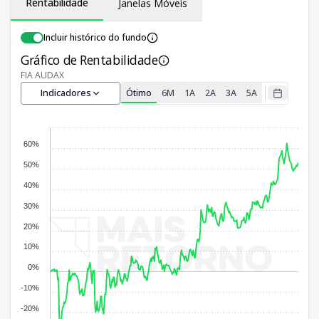
Rentabilidade
Janelas Móveis
Incluir histórico do fundo
Gráfico de Rentabilidade
FIA AUDAX
Indicadores
Ótimo
6M
1A
2A
3A
5A
60%
50%
40%
30%
20%
10%
0%
-10%
-20%