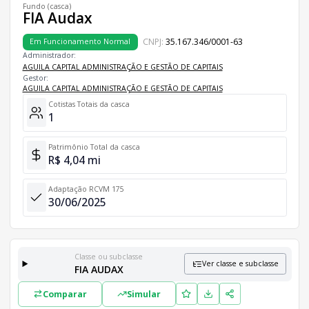
Fundo (casca)
FIA Audax
CNPJ:
35.167.346/0001-63
Em Funcionamento Normal
Administrador:
AGUILA CAPITAL ADMINISTRAÇÃO E GESTÃO DE CAPITAIS
Gestor:
AGUILA CAPITAL ADMINISTRAÇÃO E GESTÃO DE CAPITAIS
Cotistas Totais da casca
1
Patrimônio Total da casca
R$ 4,04 mi
Adaptação RCVM 175
30/06/2025
Classe ou subclasse
Ver classe e subclasse
FIA AUDAX
Classes e Subclasses do Fundo
Comparar
Simular
Lista completa de classes e subclasses disponíveis, incluindo in