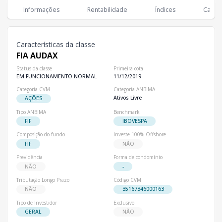
Classes
PL
Cotistas
Informações
Rentabilidade
Índices
Cartei
Classe
R$ 4,04 mi
1
FIA AUDAX
Características da classe
FIA AUDAX
Status da classe
Primeira cota
EM FUNCIONAMENTO NORMAL
11/12/2019
Categoria CVM
Categoria ANBIMA
Ativos Livre
AÇÕES
Tipo ANBIMA
Benchmark
FIF
IBOVESPA
Composição do fundo
Investe 100% Offshore
FIF
NÃO
Previdência
Forma de condomínio
NÃO
-
Tributação Longo Prazo
Código CVM
NÃO
35167346000163
Tipo de Investidor
Exclusivo
GERAL
NÃO