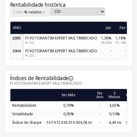
Rentabilidade histórica
Exibir:
% relativo
ANO
Jan
Fev
M
2005
FI VOTORANTIM EXPERT MULTIMERCADO
1,38%
1,18%
1,
% CDI
99,60%
97,14%
101,
2004
FI VOTORANTIM EXPERT MULTIMERCADO
-
-
% CDI
-
-
Índices de Rentabilidade
FI VOTORANTIM EXPERT MULTIMERCADO
No
3
No Mês
6 Mes
Ano
Meses
Rentabilidade
0,70%
-
4,65%
9,23
Volatilidade
0,05%
-
0,10%
0,13
Índice de Sharpe
-167.972.939.019.003,06 tri
-
-4,49 mi
-56,94 