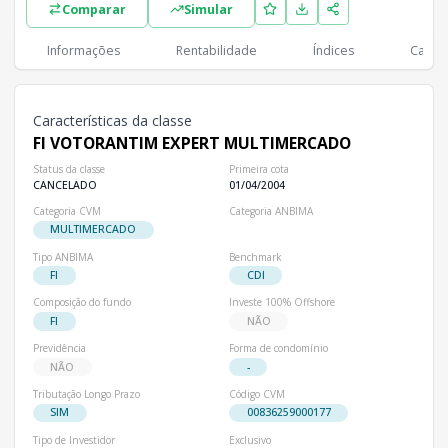
Comparar
Simular
Classes
PL
Cotistas
Classe
Informações
Rentabilidade
Índices
Cartei
R$ 0,00
0
FI VOTORANTIM EXPERT MULTIMERCADO
Características da classe
FI VOTORANTIM EXPERT MULTIMERCADO
Status da classe
Primeira cota
CANCELADO
01/04/2004
Categoria CVM
Categoria ANBIMA
MULTIMERCADO
Tipo ANBIMA
Benchmark
FI
CDI
Composição do fundo
Investe 100% Offshore
FI
NÃO
Previdência
Forma de condomínio
NÃO
-
Tributação Longo Prazo
Código CVM
SIM
00836259000177
Tipo de Investidor
Exclusivo