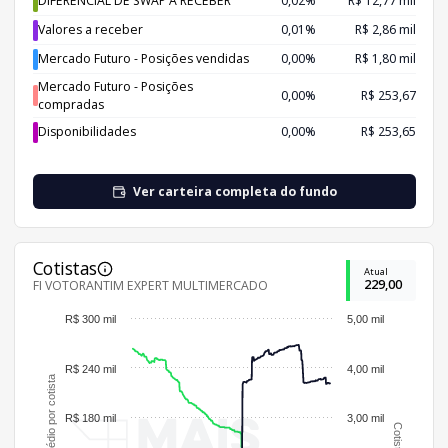
DIFERENCIAL DE SWAP A RECEBER
0,02%
R$ 12,77 mil
Valores a receber
0,01%
R$ 2,86 mil
Mercado Futuro - Posições vendidas
0,00%
R$ 1,80 mil
Mercado Futuro - Posições
0,00%
R$ 253,67
compradas
Disponibilidades
0,00%
R$ 253,65
Ver carteira completa do fundo
Cotistas
Atual
229,00
FI VOTORANTIM EXPERT MULTIMERCADO
R$ 300 mil
5,00 mil
R$ 240 mil
4,00 mil
Patrimônio médio por cotista
R$ 180 mil
3,00 mil
Cotistas