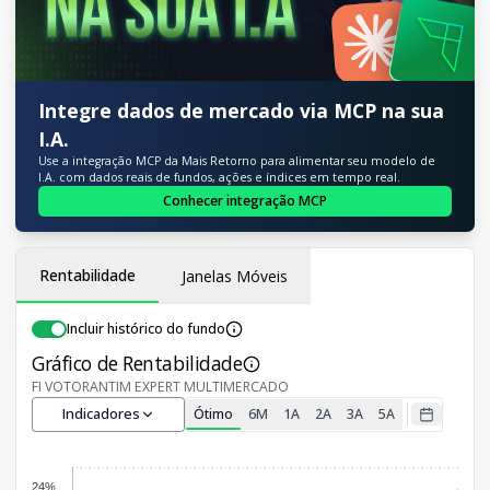
Integre dados de mercado via MCP na sua
I.A.
Use a integração MCP da Mais Retorno para alimentar seu modelo de
I.A. com dados reais de fundos, ações e índices em tempo real.
Conhecer integração MCP
Rentabilidade
Janelas Móveis
Incluir histórico do fundo
Gráfico de Rentabilidade
FI VOTORANTIM EXPERT MULTIMERCADO
Indicadores
Ótimo
6M
1A
2A
3A
5A
24%