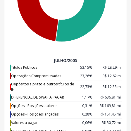
JULHO/2005
Títulos Públicos
52,15%
R$ 28,29 mi
Operações Compromissadas
23,26%
R$ 12,62 mi
Depósitos a prazo e outros títulos de
22,73%
R$ 12,33 mi
IF
DIFERENCIAL DE SWAP A PAGAR
1,17%
R$ 636,81 mil
Opções - Posições titulares
0,31%
R$ 169,81 mil
Opções - Posições lançadas
0,28%
R$ 151,45 mil
Valores a pagar
0,06%
R$ 30,72 mil