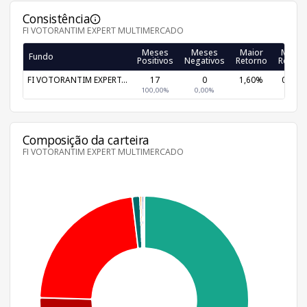
Consistência
FI VOTORANTIM EXPERT MULTIMERCADO
Meses
Meses
Maior
Menor
Fundo
Positivos
Negativos
Retorno
Retorn
FI VOTORANTIM EXPERT...
17
0
1,60%
0,70%
100,00%
0,00%
Composição da carteira
FI VOTORANTIM EXPERT MULTIMERCADO