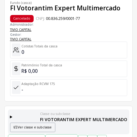
Fundo (casca)
FI Votorantim Expert Multimercado
CNPJ:
00.836.259/0001-77
Cancelado
Administrador:
TIVIO CAPITAL
Gestor:
TIVIO CAPITAL
Cotistas Totais da casca
0
Patrimônio Total da casca
R$ 0,00
Adaptação RCVM 175
-
Classe ou subclasse
FI VOTORANTIM EXPERT MULTIMERCADO
Ver classe e subclasse
Classes e Subclasses do Fundo
Lista completa de classes e subclasses disponíveis, incluindo in