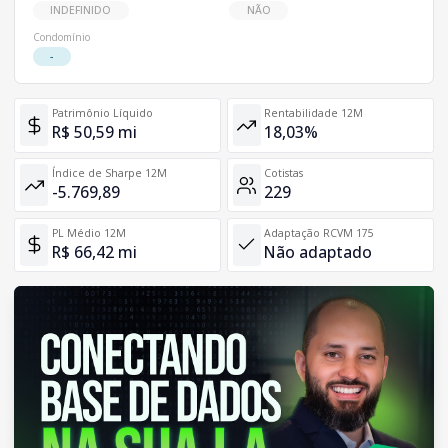
INDEFINIDO
NÃO
Condomínio
-
Patrimônio Líquido
Rentabilidade 12M
R$ 50,59 mi
18,03%
Índice de Sharpe 12M
Cotistas
-5.769,89
229
PL Médio 12M
Adaptação RCVM 175
R$ 66,42 mi
Não adaptado