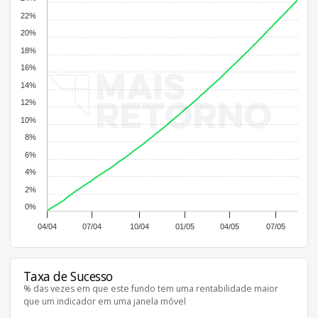
22%
20%
18%
16%
14%
12%
10%
8%
6%
4%
2%
0%
04/04
07/04
10/04
01/05
04/05
07/05
Taxa de Sucesso
% das vezes em que este fundo tem uma rentabilidade maior
que um indicador em uma janela móvel