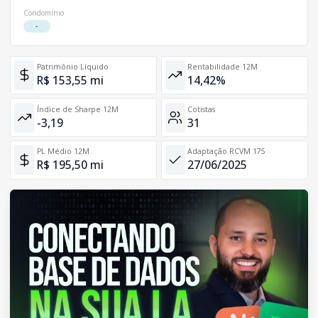
Condomínio
-
Patrimônio Líquido
Rentabilidade 12M
R$ 153,55 mi
14,42%
Índice de Sharpe 12M
Cotistas
-3,19
31
PL Médio 12M
Adaptação RCVM 175
R$ 195,50 mi
27/06/2025