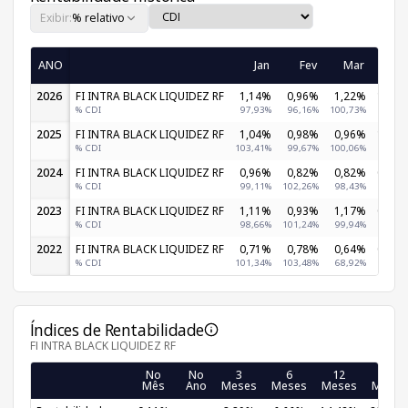
Exibir:
% relativo
ANO
Jan
Fev
Mar
Abr
2026
FI INTRA BLACK LIQUIDEZ RF
1,14%
0,96%
1,22%
1,05
% CDI
97,93%
96,16%
100,73%
96,31
2025
FI INTRA BLACK LIQUIDEZ RF
1,04%
0,98%
0,96%
1,05
% CDI
103,41%
99,67%
100,06%
99,59
2024
FI INTRA BLACK LIQUIDEZ RF
0,96%
0,82%
0,82%
0,87
% CDI
99,11%
102,26%
98,43%
97,96
2023
FI INTRA BLACK LIQUIDEZ RF
1,11%
0,93%
1,17%
0,89
% CDI
98,66%
101,24%
99,94%
96,82
2022
FI INTRA BLACK LIQUIDEZ RF
0,71%
0,78%
0,64%
0,49
% CDI
101,34%
103,48%
68,92%
58,89
Índices de Rentabilidade
FI INTRA BLACK LIQUIDEZ RF
No
No
3
6
12
24
Mês
Ano
Meses
Meses
Meses
Meses