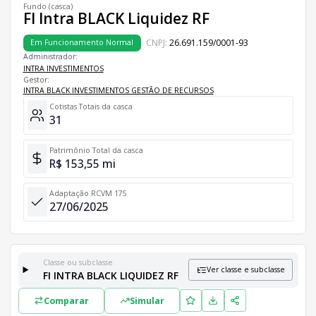
Fundo (casca)
FI Intra BLACK Liquidez RF
CNPJ:
26.691.159/0001-93
Em Funcionamento Normal
Administrador:
INTRA INVESTIMENTOS
Gestor:
INTRA BLACK INVESTIMENTOS GESTÃO DE RECURSOS
Cotistas Totais da casca
31
Patrimônio Total da casca
R$ 153,55 mi
Adaptação RCVM 175
27/06/2025
Classe ou subclasse
Ver classe e subclasse
FI INTRA BLACK LIQUIDEZ RF
Classes e Subclasses do Fundo
Comparar
Simular
Lista completa de classes e subclasses disponíveis, incluindo in