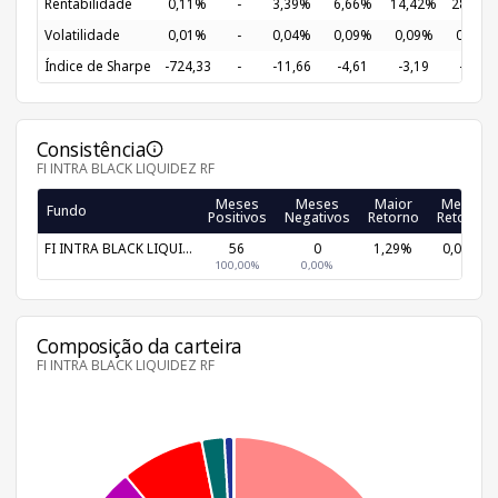
Rentabilidade
0,11%
-
3,39%
6,66%
14,42%
28,59%
Volatilidade
0,01%
-
0,04%
0,09%
0,09%
0,12%
Índice de Sharpe
-724,33
-
-11,66
-4,61
-3,19
-2,04
Consistência
FI INTRA BLACK LIQUIDEZ RF
Meses
Meses
Maior
Menor
Fundo
Positivos
Negativos
Retorno
Retorno
FI INTRA BLACK LIQUI...
56
0
1,29%
0,01%
100,00%
0,00%
Composição da carteira
FI INTRA BLACK LIQUIDEZ RF