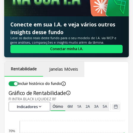
Conecte em sua I.A. e veja vários outros
insights desse fundo
Leve os dados reais deste fundo para o seu modelo de I.A. via MCP e
gere análises, comparações e insights muito além da lâmina.
Conectar minha I.A.
Rentabilidade
Janelas Móveis
Incluir histórico do fundo
Gráfico de Rentabilidade
FI INTRA BLACK LIQUIDEZ RF
Indicadores
Ótimo
6M
1A
2A
3A
5A
70%