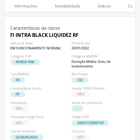
Classes
PL
Cotistas
Informações
Rentabilidade
Índices
Cartei
Classe
R$ 153,55 mi
31
FI INTRA BLACK LIQUIDEZ RF
Características da classe
FI INTRA BLACK LIQUIDEZ RF
Status da classe
Primeira cota
EM FUNCIONAMENTO NORMAL
03/01/2022
Categoria CVM
Categoria ANBIMA
Duração Média Grau de
RENDA FIXA
Investimento
Tipo ANBIMA
Benchmark
FIF
CDI
Composição do fundo
Investe 100% Offshore
FIF
NÃO
Previdência
Forma de condomínio
NÃO
-
Tributação Longo Prazo
Código CVM
NÃO
26691159000193
Tipo de Investidor
Exclusivo
QUALIFICADO
NÃO