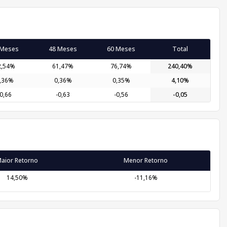
 Meses
48 Meses
60 Meses
Total
2,54%
61,47%
76,74%
240,40%
,36%
0,36%
0,35%
4,10%
-0,66
-0,63
-0,56
-0,05
aior Retorno
Menor Retorno
14,50%
-11,16%