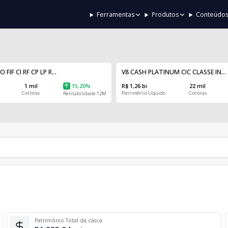
Ferramentas
Produtos
Conteúdo
IF CI RF CP LP R...
V8 CASH PLATINUM CIC CLASSE IN...
1 mil
15,20%
R$ 1,26 bi
22 mil
Cotistas
Patrimônio Líquido
Cotistas
Rentabilidade 12M
Patrimônio Total da casca