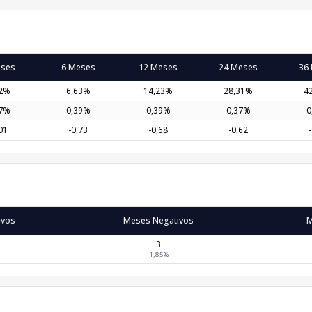
eses
6 Meses
12 Meses
24 Meses
36
32%
6,63%
14,23%
28,31%
4
37%
0,39%
0,39%
0,37%
0
01
-0,73
-0,68
-0,62
ivos
Meses Negativos
M
3
1,85%