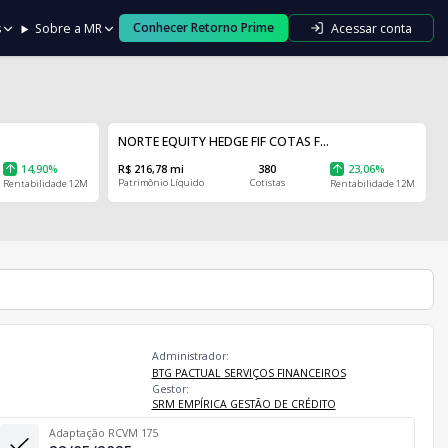
Conhecer Retorno Prime
Acessar conta
s
Sobre a MR
NORTE EQUITY HEDGE FIF COTAS F...
14,90%
R$ 216,78 mi
380
23,06%
Patrimônio Líquido
Cotistas
Rentabilidade 12M
Rentabilidade 12M
Administrador:
BTG PACTUAL SERVIÇOS FINANCEIROS
Gestor:
SRM EMPÍRICA GESTÃO DE CRÉDITO
Adaptação RCVM 175