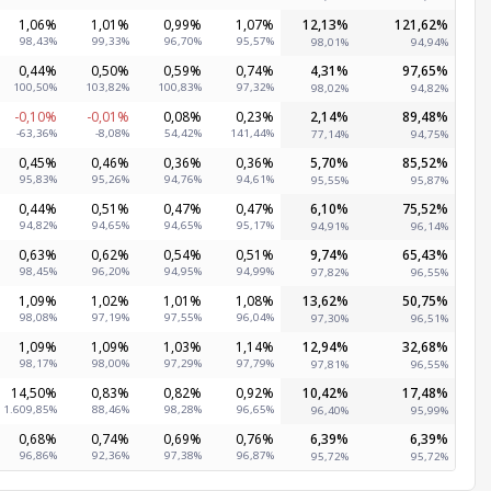
1,06%
1,01%
0,99%
1,07%
12,13%
121,62%
98,43%
99,33%
96,70%
95,57%
98,01%
94,94%
0,44%
0,50%
0,59%
0,74%
4,31%
97,65%
100,50%
103,82%
100,83%
97,32%
98,02%
94,82%
-0,10%
-0,01%
0,08%
0,23%
2,14%
89,48%
-63,36%
-8,08%
54,42%
141,44%
77,14%
94,75%
0,45%
0,46%
0,36%
0,36%
5,70%
85,52%
95,83%
95,26%
94,76%
94,61%
95,55%
95,87%
0,44%
0,51%
0,47%
0,47%
6,10%
75,52%
94,82%
94,65%
94,65%
95,17%
94,91%
96,14%
0,63%
0,62%
0,54%
0,51%
9,74%
65,43%
98,45%
96,20%
94,95%
94,99%
97,82%
96,55%
1,09%
1,02%
1,01%
1,08%
13,62%
50,75%
98,08%
97,19%
97,55%
96,04%
97,30%
96,51%
1,09%
1,09%
1,03%
1,14%
12,94%
32,68%
98,17%
98,00%
97,29%
97,79%
97,81%
96,55%
14,50%
0,83%
0,82%
0,92%
10,42%
17,48%
1.609,85%
88,46%
98,28%
96,65%
96,40%
95,99%
0,68%
0,74%
0,69%
0,76%
6,39%
6,39%
96,86%
92,36%
97,38%
96,87%
95,72%
95,72%