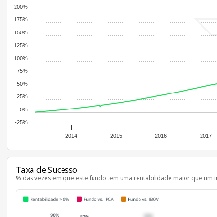
200%
175%
150%
125%
100%
75%
50%
25%
0%
-25%
2014
2015
2016
2017
Taxa de Sucesso
% das vezes em que este fundo tem uma rentabilidade maior que um i