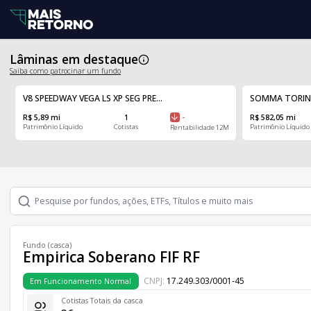
Lâminas em destaque
Saiba como patrocinar um fundo
V8 SPEEDWAY VEGA LS XP SEG PRE...
SOMMA TORINO F
R$ 5,89 mi
1
-
R$ 582,05 mi
Patrimônio Líquido
Cotistas
Patrimônio Líquido
Rentabilidade 12M
Fundo (casca)
Empirica Soberano FIF RF
CNPJ:
17.249.303/0001-45
Em Funcionamento Normal
Cotistas Totais da casca