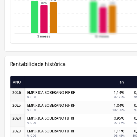
Rentabilidade histórica
ANO
Jan
2026
EMPIRICA SOBERANO FIF RF
1,14%
0
% CDI
97,73%
9
2025
EMPIRICA SOBERANO FIF RF
1,04%
0
% CDI
102,60%
9
2024
EMPIRICA SOBERANO FIF RF
0,95%
0
% CDI
97,77%
9
2023
EMPIRICA SOBERANO FIF RF
1,11%
0
% CDI
98,48%
10