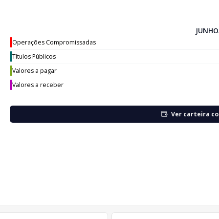
JUNHO
Operações Compromissadas
Títulos Públicos
Valores a pagar
Valores a receber
Ver carteira c