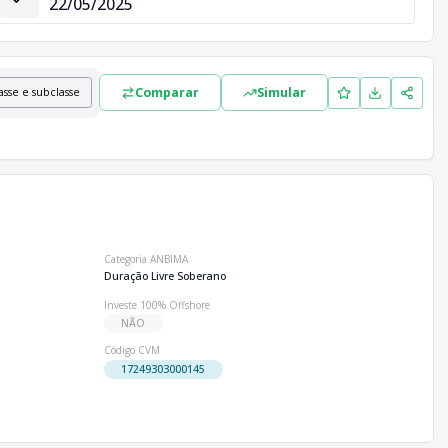
22/05/2025
Comparar
Simular
asse e subclasse
Categoria ANBIMA
Duração Livre Soberano
Investe 100% Offshore
NÃO
Código CVM
17249303000145