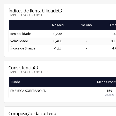
Índices de Rentabilidade
EMPIRICA SOBERANO FIF RF
No Mês
No Ano
3 M
Rentabilidade
0,20%
-
3,
Volatilidade
0,41%
-
0,
Índice de Sharpe
-1,25
-
-1,
Consistência
EMPIRICA SOBERANO FIF RF
Fundo
Meses Posit
EMPIRICA SOBERANO FI...
159
98,15%
Composição da carteira