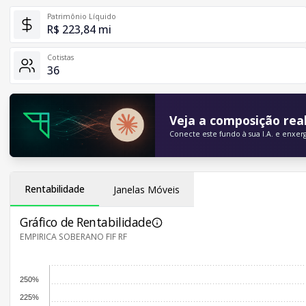
Patrimônio Líquido
R$ 223,84 mi
Cotistas
36
Veja a composição real
Conecte este fundo à sua I.A. e enxer
Rentabilidade
Janelas Móveis
Gráfico de Rentabilidade
EMPIRICA SOBERANO FIF RF
250%
225%