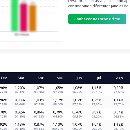
Descubra quantas vezes o fundo apre
considerando diferentes janelas de 
Conhecer Retorno Prime
Fev
Mar
Abr
Mai
Jun
Jul
Ago
,96%
1,20%
1,07%
1,05%
1,08%
1,16%
0,20%
6,77%
99,12%
98,00%
97,99%
96,42%
95,18%
94,66%
,96%
0,93%
1,03%
1,12%
1,07%
1,25%
1,14%
7,29%
96,66%
97,35%
98,10%
97,29%
97,60%
97,70%
,78%
0,82%
0,86%
0,79%
0,76%
0,89%
0,84%
7,28%
97,80%
97,23%
94,80%
95,82%
98,22%
96,86%
,92%
1,13%
0,87%
1,13%
1,07%
1,04%
1,12%
0,22%
96,10%
94,84%
100,24%
99,99%
96,72%
98,17%