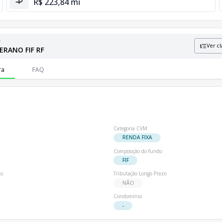
R$ 223,84 mi
e
Ver cl
ERANO FIF RF
formações sobre patrimônio líquido e número de cotistas.
ra
FAQ
Categoria CVM
RENDA FIXA
Composição do fundo
FIF
io
Tributação Longo Prazo
NÃO
Condomínio
-