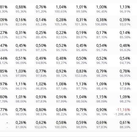
,81%
0,88%
0,76%
1,04%
1,01%
1,00%
1,13%
8,30%
95,36%
91,20%
100,65%
99,58%
96,45%
96,91%
,09%
0,16%
0,14%
0,28%
0,31%
0,38%
0,39%
4,91%
82,04%
65,24%
105,54%
101,36%
106,88%
93,01%
,27%
0,31%
0,25%
0,22%
0,19%
0,17%
0,14%
0,03%
92,57%
89,40%
92,55%
89,97%
87,10%
85,58%
,47%
0,45%
0,50%
0,52%
0,45%
0,54%
0,48%
5,66%
95,81%
97,32%
95,76%
95,49%
95,74%
95,62%
,44%
0,51%
0,49%
0,48%
0,50%
0,52%
0,54%
4,12%
96,09%
94,80%
93,27%
96,29%
96,70%
94,73%
,85%
1,03%
0,77%
0,92%
0,83%
0,79%
0,78%
8,16%
97,88%
97,84%
99,12%
102,04%
98,29%
96,95%
,97%
1,11%
1,02%
1,08%
1,13%
1,09%
1,19%
7,00%
96,01%
96,85%
97,14%
97,79%
98,41%
97,84%
,80%
1,01%
0,93%
0,96%
1,04%
1,15%
1,09%
7,78%
98,00%
97,83%
97,99%
98,06%
98,09%
98,27%
,77%
0,75%
0,80%
0,84%
0,79%
0,90%
-11,16%
8,41%
98,05%
98,53%
98,22%
96,13%
96,19%
-1.298,46%
-
0,26%
0,62%
0,58%
0,59%
0,69%
0,61%
-
81,86%
102,60%
100,08%
98,89%
97,83%
88,59%