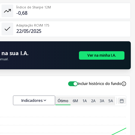
Índice de Sharpe 12M
-0,68
Adaptação RCVM 175
22/05/2025
na sua I.A.
Ver na minha I.A.
anual.
Incluir histórico do fundo
Indicadores
Ótimo
6M
1A
2A
3A
5A