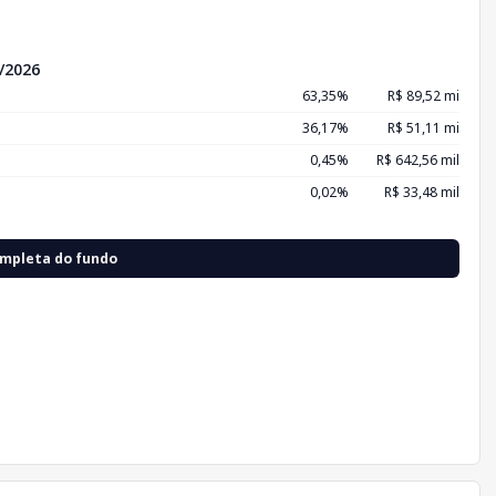
/2026
63,35%
R$ 89,52 mi
36,17%
R$ 51,11 mi
0,45%
R$ 642,56 mil
0,02%
R$ 33,48 mil
ompleta do fundo