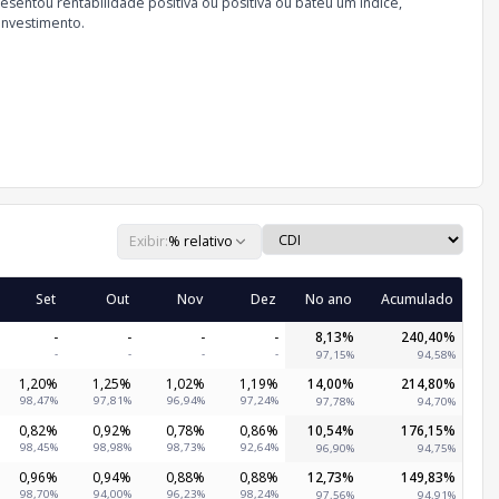
sentou rentabilidade positiva ou positiva ou bateu um índice,
investimento.
Exibir:
% relativo
Set
Out
Nov
Dez
No ano
Acumulado
-
-
-
-
8,13%
240,40%
-
-
-
-
97,15%
94,58%
1,20%
1,25%
1,02%
1,19%
14,00%
214,80%
98,47%
97,81%
96,94%
97,24%
97,78%
94,70%
0,82%
0,92%
0,78%
0,86%
10,54%
176,15%
98,45%
98,98%
98,73%
92,64%
96,90%
94,75%
0,96%
0,94%
0,88%
0,88%
12,73%
149,83%
98,70%
94,00%
96,23%
98,24%
97,56%
94,91%