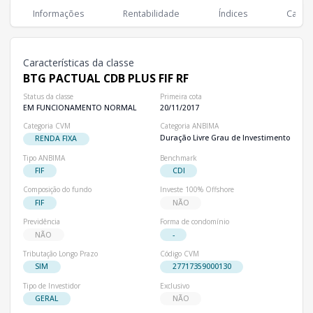
Classes
PL
Cotistas
Informações
Rentabilidade
Índices
Cartei
Classe
R$ 26,20 bi
102,56 mil
BTG PACTUAL CDB PLUS FIF RF
Características da classe
BTG PACTUAL CDB PLUS FIF RF
Status da classe
Primeira cota
EM FUNCIONAMENTO NORMAL
20/11/2017
Categoria CVM
Categoria ANBIMA
Duração Livre Grau de Investimento
RENDA FIXA
Tipo ANBIMA
Benchmark
FIF
CDI
Composição do fundo
Investe 100% Offshore
FIF
NÃO
Previdência
Forma de condomínio
NÃO
-
Tributação Longo Prazo
Código CVM
SIM
27717359000130
Tipo de Investidor
Exclusivo
GERAL
NÃO