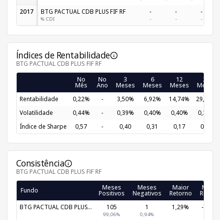
2017
BTG PACTUAL CDB PLUS FIF RF
-
-
-
% CDI
-
-
-
Índices de Rentabilidade
BTG PACTUAL CDB PLUS FIF RF
No
No
3
6
12
24
Mês
Ano
Meses
Meses
Meses
Meses
Rentabilidade
0,22%
-
3,50%
6,92%
14,74%
29,28%
Volatilidade
0,44%
-
0,39%
0,40%
0,40%
0,38%
Índice de Sharpe
0,57
-
0,40
0,31
0,17
0,13
Consistência
BTG PACTUAL CDB PLUS FIF RF
Meses
Meses
Maior
Meno
Fundo
Positivos
Negativos
Retorno
Retorn
BTG PACTUAL CDB PLUS...
105
1
1,29%
-2,16
99,06%
0,94%