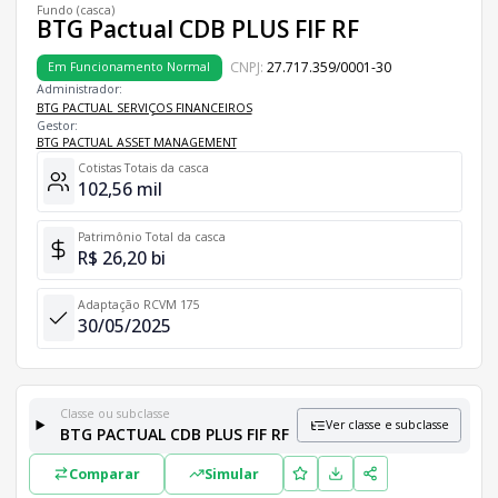
Fundo (casca)
BTG Pactual CDB PLUS FIF RF
CNPJ:
27.717.359/0001-30
Em Funcionamento Normal
Administrador:
BTG PACTUAL SERVIÇOS FINANCEIROS
Gestor:
BTG PACTUAL ASSET MANAGEMENT
Cotistas Totais da casca
102,56 mil
Patrimônio Total da casca
R$ 26,20 bi
Adaptação RCVM 175
30/05/2025
Classe ou subclasse
Ver classe e subclasse
BTG PACTUAL CDB PLUS FIF RF
Classes e Subclasses do Fundo
Comparar
Simular
Lista completa de classes e subclasses disponíveis, incluindo in