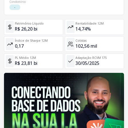
Condomínio
-
Patrimônio Líquido
Rentabilidade 12M
R$ 26,20 bi
14,74%
Índice de Sharpe 12M
Cotistas
0,17
102,56 mil
PL Médio 12M
Adaptação RCVM 175
R$ 23,81 bi
30/05/2025