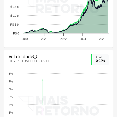
R$ 15 bi
R$ 10 bi
R$ 5 bi
R$ 0
2018
2020
2022
2024
2026
Volatilidade
Atual
0,02%
BTG PACTUAL CDB PLUS FIF RF
8%
7%
6%
5%
4%
3%