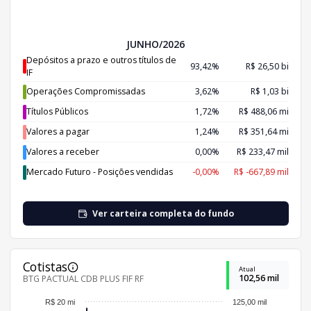
JUNHO/2026
Depósitos a prazo e outros títulos de
93,42%
R$ 26,50 bi
IF
Operações Compromissadas
3,62%
R$ 1,03 bi
Títulos Públicos
1,72%
R$ 488,06 mi
Valores a pagar
1,24%
R$ 351,64 mi
Valores a receber
0,00%
R$ 233,47 mil
Mercado Futuro - Posições vendidas
-0,00%
R$ -667,89 mil
Ver carteira completa do fundo
Cotistas
Atual
102,56 mil
BTG PACTUAL CDB PLUS FIF RF
R$ 20 mi
125,00 mil