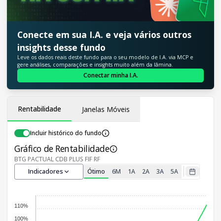
Conecte em sua I.A. e veja vários outros
insights desse fundo
Leve os dados reais deste fundo para o seu modelo de I.A. via MCP e
gere análises, comparações e insights muito além da lâmina.
Conectar minha I.A.
Rentabilidade
Janelas Móveis
Incluir histórico do fundo
Gráfico de Rentabilidade
BTG PACTUAL CDB PLUS FIF RF
Indicadores
Ótimo
6M
1A
2A
3A
5A
110%
100%