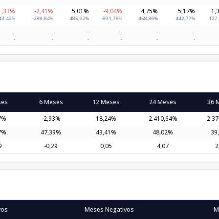
1,33%
-2,41%
5,01%
-9,04%
4,75%
5,17%
1,
43,49%
-288,84%
485,92%
-891,78%
458,86%
442,77%
127
-
-
-
-
-
-
-
-
-
-
-
-
ses
6 Meses
12 Meses
24 Meses
36 
7%
-2,93%
18,24%
2.410,64%
2.3
7%
47,39%
43,41%
48,02%
39
9
-0,29
0,05
4,07
2
vos
Meses Negativos
M