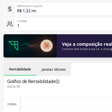
Patrimônio Líquido
R$ 1,32 mi
Cotistas
1
Veja a composição real
Conecte este fundo à sua I.A. e enxer
Rentabilidade
Janelas Móveis
Gráfico de Rentabilidade
ASCIA FIF
3.500%