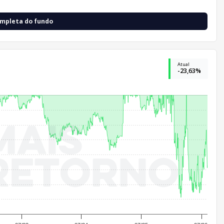
ompleta do fundo
Atual
-23,63%