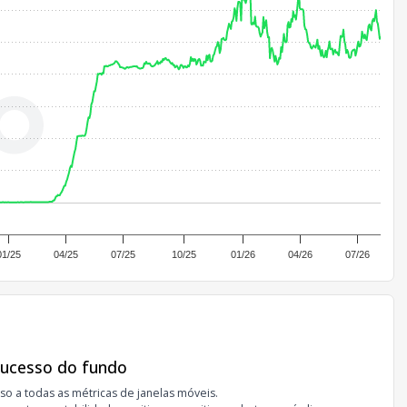
01/25
04/25
07/25
10/25
01/26
04/26
07/26
sucesso do fundo
so a todas as métricas de janelas móveis.