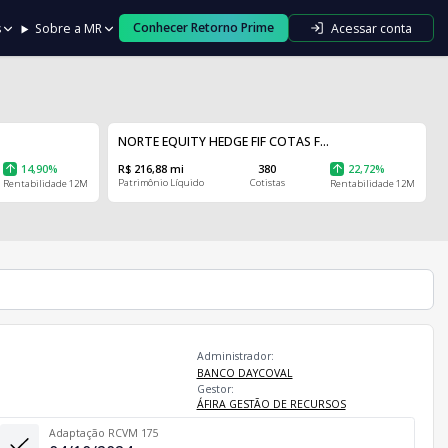
Conhecer Retorno Prime
Acessar conta
s
Sobre a MR
NORTE EQUITY HEDGE FIF COTAS F...
14,90%
R$ 216,88 mi
380
22,72%
Patrimônio Líquido
Cotistas
Rentabilidade 12M
Rentabilidade 12M
Administrador:
BANCO DAYCOVAL
Gestor:
ÁFIRA GESTÃO DE RECURSOS
Adaptação RCVM 175