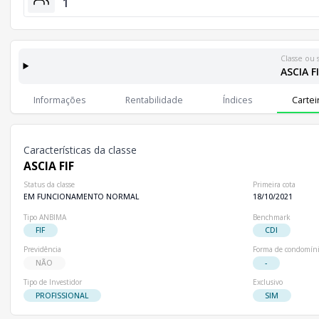
1
Classe ou 
ASCIA F
Classes e Subclasses do Fundo
Lista completa de classes e subclasses disponíveis, incluindo in
Informações
Rentabilidade
Índices
Cartei
Classes
Patrimônio Líquido
Cotistas
Classe
R$ 1,32 mi
1
ASCIA FIF
Características da classe
ASCIA FIF
Status da classe
Primeira cota
EM FUNCIONAMENTO NORMAL
18/10/2021
Tipo ANBIMA
Benchmark
FIF
CDI
Previdência
Forma de condomín
NÃO
-
Tipo de Investidor
Exclusivo
PROFISSIONAL
SIM