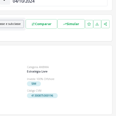
04/10/2024
Comparar
Simular
asse e subclasse
Categoria ANBIMA
Estratégia Livre
Investe 100% Offshore
SIM
Código CVM
41300875000196