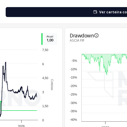
Ver carteira c
Drawdown
Atual
1,00
ASCIA FIF
7,50
-5%
6
-10%
-15%
4,50
Cotistas
-20%
3
-25%
-30%
1,50
-35%
-40%
0
2026