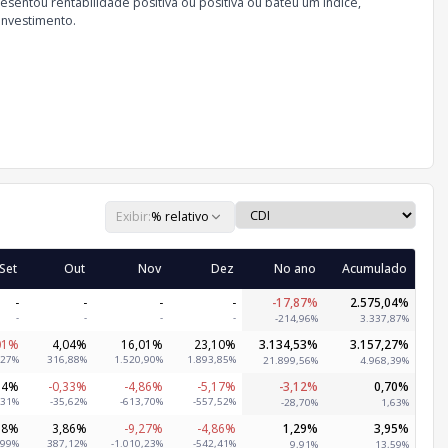
sentou rentabilidade positiva ou positiva ou bateu um índice,
investimento.
Exibir:
% relativo
Set
Out
Nov
Dez
No ano
Acumulado
-
-
-
-
-17,87%
2.575,04%
-
-
-
-
-214,96%
3.337,87%
01%
4,04%
16,01%
23,10%
3.134,53%
3.157,27%
,27%
316,88%
1.520,90%
1.893,85%
21.899,56%
4.968,39%
64%
-0,33%
-4,86%
-5,17%
-3,12%
0,70%
,31%
-35,62%
-613,70%
-557,52%
-28,70%
1,63%
58%
3,86%
-9,27%
-4,86%
1,29%
3,95%
,99%
387,12%
-1.010,23%
-542,41%
9,91%
13,59%