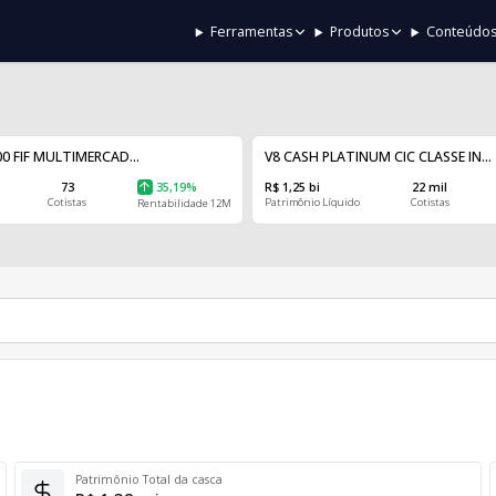
Ferramentas
Produtos
Conteúdo
0 FIF MULTIMERCAD...
V8 CASH PLATINUM CIC CLASSE IN...
73
35,19%
R$ 1,25 bi
22 mil
Cotistas
Patrimônio Líquido
Cotistas
Rentabilidade 12M
Patrimônio Total da casca