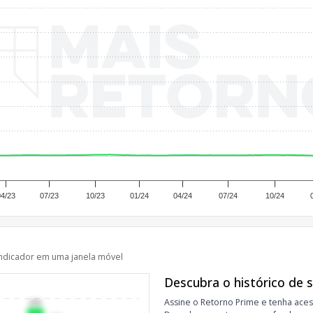
04/23
07/23
10/23
01/24
04/24
07/24
10/24
ndicador em uma janela móvel
Descubra o histórico de 
Assine o Retorno Prime e tenha aces