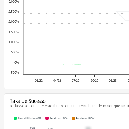
3.000%
2.500%
2.000%
1.500%
1.000%
500%
0%
-500%
01/22
04/22
07/22
10/22
01/23
Taxa de Sucesso
% das vezes em que este fundo tem uma rentabilidade maior que um i