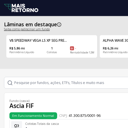
Lâminas em destaque
Saiba como patrocinar um fundo
V8 SPEEDWAY VEGA LS XP SEG PRE...
ALPHA WAVE 30
R$ 5,86 mi
1
-
R$ 6,26 mi
Patrimônio Líquido
Cotistas
Patrimônio Líquido
Rentabilidade 12M
Fundo (casca)
Ascia FIF
CNPJ:
41.300.875/0001-96
Em Funcionamento Normal
Cotistas Totais da casca