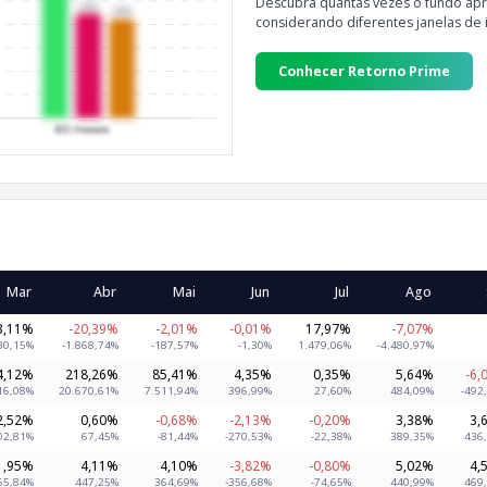
Descubra quantas vezes o fundo apre
considerando diferentes janelas de 
Conhecer Retorno Prime
Mar
Abr
Mai
Jun
Jul
Ago
3,11%
-20,39%
-2,01%
-0,01%
17,97%
-7,07%
30,15%
-1.868,74%
-187,57%
-1,30%
1.479,06%
-4.480,97%
4,12%
218,26%
85,41%
4,35%
0,35%
5,64%
-6,
16,08%
20.670,61%
7.511,94%
396,99%
27,60%
484,09%
-492
2,52%
0,60%
-0,68%
-2,13%
-0,20%
3,38%
3,
02,81%
67,45%
-81,44%
-270,53%
-22,38%
389,35%
436
1,95%
4,11%
4,10%
-3,82%
-0,80%
5,02%
4,
65,84%
447,25%
364,69%
-356,68%
-74,65%
440,99%
469