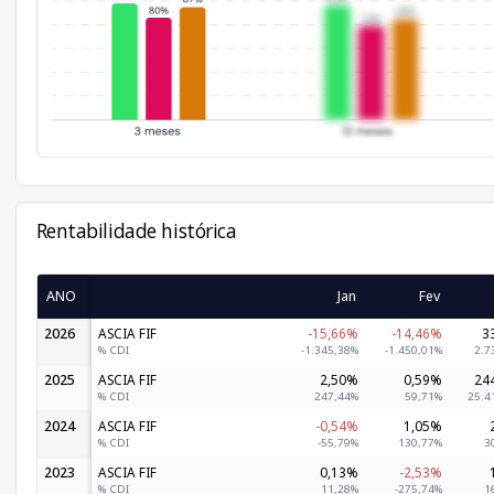
Rentabilidade histórica
ANO
Jan
Fev
2026
ASCIA FIF
-15,66%
-14,46%
3
% CDI
-1.345,38%
-1.450,01%
2.7
2025
ASCIA FIF
2,50%
0,59%
24
% CDI
247,44%
59,71%
25.4
2024
ASCIA FIF
-0,54%
1,05%
% CDI
-55,79%
130,77%
3
2023
ASCIA FIF
0,13%
-2,53%
% CDI
11,28%
-275,74%
1