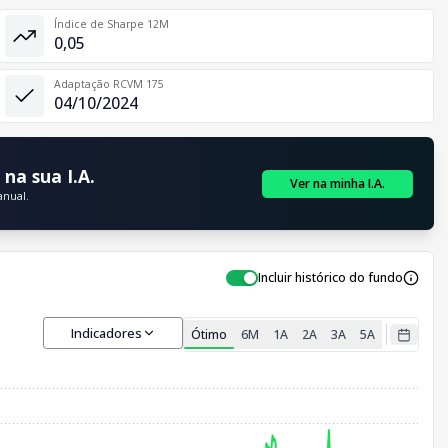
Índice de Sharpe 12M
0,05
Adaptação RCVM 175
04/10/2024
na sua I.A.
Ver na minha I.A.
anual.
Incluir histórico do fundo
Indicadores
Ótimo
6M
1A
2A
3A
5A