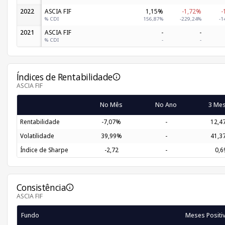
2022
ASCIA FIF
1,15%
-1,72%
-
% CDI
156,87%
-229,24%
-1
2021
ASCIA FIF
-
-
% CDI
-
-
Índices de Rentabilidade
ASCIA FIF
No Mês
No Ano
3 Me
Rentabilidade
-7,07%
-
12,4
Volatilidade
39,99%
-
41,3
Índice de Sharpe
-2,72
-
0,6
Consistência
ASCIA FIF
Fundo
Meses Positi