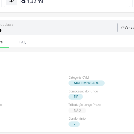
R$ 1,32 mi
subclasse
Ver cl
IF
formações sobre patrimônio líquido e número de cotistas.
ra
FAQ
Categoria CVM
MULTIMERCADO
Composição do fundo
FIF
io
Tributação Longo Prazo
NÃO
Condomínio
-