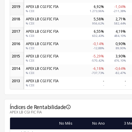
2019
APEX LB CGI FIC FIA
6,92%
-1,04%
% CDI
1.273,96%
-211,38%
2018
APEX LB CGI FIC FIA
5,58%
2,71%
% CDI
956,62%
582,44%
2017
APEX LB CGI FIC FIA
6,55%
4,19%
% CDI
602,43%
484,10%
2016
APEX LB CGI FIC FIA
-0,14%
0,90%
% CDI
-12,88%
89,90%
2015
APEX LB CGI FIC FIA
-5,29%
3,90%
% CDI
-570,42%
476,10%
2014
APEX LB CGI FIC FIA
-6,18%
-0,64%
% CDI
-737,73%
-82,47%
2013
APEX LB CGI FIC FIA
-
-
% CDI
-
-
Índices de Rentabilidade
APEX LB CGI FIC FIA
No Mês
No Ano
3 M