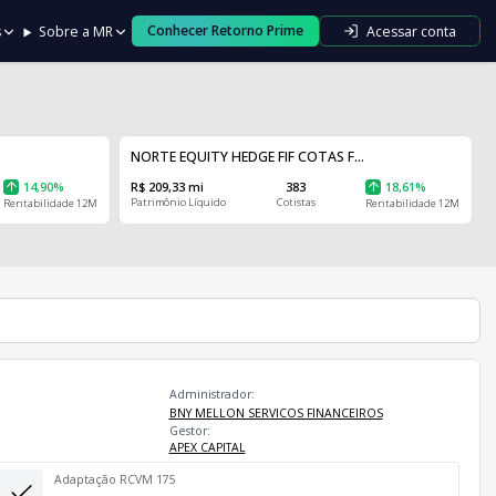
Conhecer Retorno Prime
Acessar conta
s
Sobre a MR
NORTE EQUITY HEDGE FIF COTAS F...
14,90%
R$ 209,33 mi
383
18,61%
Patrimônio Líquido
Cotistas
Rentabilidade 12M
Rentabilidade 12M
Administrador:
BNY MELLON SERVICOS FINANCEIROS
Gestor:
APEX CAPITAL
Adaptação RCVM 175