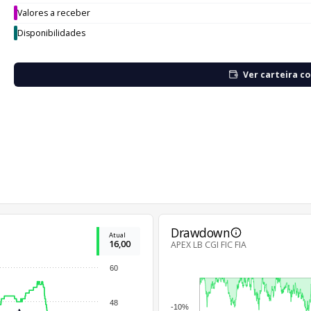
Valores a receber
Disponibilidades
Ver carteira c
Drawdown
Atual
16,00
APEX LB CGI FIC FIA
60
48
-10%