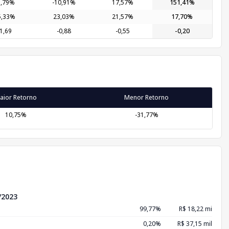
9,79%
-10,91%
17,57%
151,41%
5,33%
23,03%
21,57%
17,70%
-1,69
-0,88
-0,55
-0,20
aior Retorno
Menor Retorno
10,75%
-31,77%
/2023
99,77%
R$ 18,22 mi
0,20%
R$ 37,15 mil