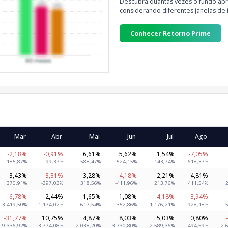
Descubra quantas vezes o fundo apre
considerando diferentes janelas de 
Conhecer Retorno Prime
Mar
Abr
Mai
Jun
Jul
Ago
-2,18%
-0,91%
6,61%
5,62%
1,54%
-7,05%
-185,87%
-99,37%
588,47%
524,15%
143,74%
-618,37%
3,43%
-3,31%
3,28%
-4,18%
2,21%
4,81%
370,91%
-397,03%
318,56%
-411,96%
213,76%
411,54%
-6,78%
2,44%
1,65%
1,08%
-4,18%
-3,94%
-3.419,50%
1.174,02%
617,54%
352,86%
-1.176,21%
-928,18%
-
-31,77%
10,75%
4,87%
8,03%
5,03%
0,80%
-9.336,92%
3.774,08%
2.038,20%
3.730,80%
2.589,36%
494,59%
-2.