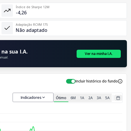
Índice de Sharpe 12M
-4,26
Adaptação RCVM 175
Não adaptado
na sua I.A.
Ver na minha I.A.
anual.
Incluir histórico do fundo
Indicadores
Ótimo
6M
1A
2A
3A
5A