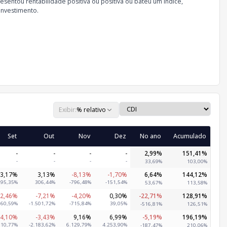
sentou rentabilidade positiva ou positiva ou bateu um índice,
investimento.
Exibir:
% relativo
Set
Out
Nov
Dez
No ano
Acumulado
-
-
-
-
2,99%
151,41%
-
-
-
-
33,69%
103,00%
3,17%
3,13%
-8,13%
-1,70%
6,64%
144,12%
295,35%
306,44%
-796,48%
-151,54%
53,67%
113,58%
-2,46%
-7,21%
-4,20%
0,30%
-22,71%
128,91%
560,59%
-1.501,72%
-715,84%
39,05%
-516,81%
126,51%
-4,10%
-3,43%
9,16%
6,99%
-5,19%
196,19%
610,77%
-2.183,62%
6.129,79%
4.253,90%
-187,47%
210,06%