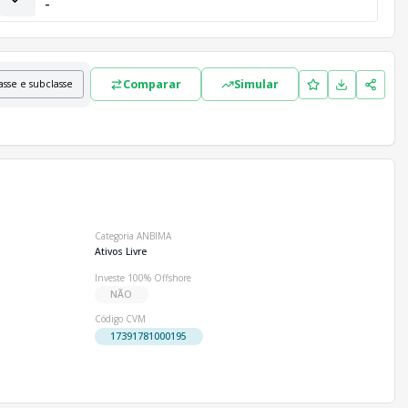
-
Comparar
Simular
asse e subclasse
Categoria ANBIMA
Ativos Livre
Investe 100% Offshore
NÃO
Código CVM
17391781000195