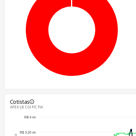
Cotistas
APEX LB CGI FIC FIA
R$ 4 mi
R$ 3,20 mi