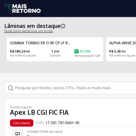
Lâminas em destaque
Saiba como patrocinar um fundo
SOMMA TORINO FIF CI RF CP LP R...
ALPHA WAVE 30
R$ 580,24 mi
1 mil
15,19%
R$ 6,38 mi
Patrimônio Líquido
Cotistas
Patrimônio Líquido
Rentabilidade 12M
Fundo (casca)
Apex LB CGI FIC FIA
CNPJ:
17.391.781/0001-95
Cancelado
Cotistas Totais da casca