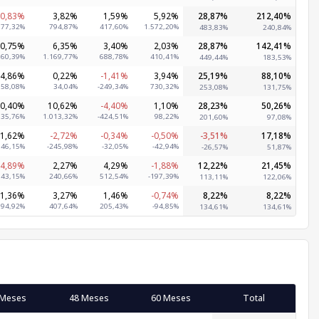
-0,83%
3,82%
1,59%
5,92%
28,87%
212,40%
177,32%
794,87%
417,60%
1.572,20%
483,83%
240,84%
0,75%
6,35%
3,40%
2,03%
28,87%
142,41%
160,39%
1.169,77%
688,78%
410,41%
449,44%
183,53%
4,86%
0,22%
-1,41%
3,94%
25,19%
88,10%
758,08%
34,04%
-249,34%
730,32%
253,08%
131,75%
0,40%
10,62%
-4,40%
1,10%
28,23%
50,26%
35,76%
1.013,32%
-424,51%
98,22%
201,60%
97,08%
1,62%
-2,72%
-0,34%
-0,50%
-3,51%
17,18%
146,15%
-245,98%
-32,05%
-42,94%
-26,57%
51,87%
-4,89%
2,27%
4,29%
-1,88%
12,22%
21,45%
543,15%
240,66%
512,54%
-197,39%
113,11%
122,06%
1,36%
3,27%
1,46%
-0,74%
8,22%
8,22%
194,92%
407,64%
205,43%
-94,85%
134,61%
134,61%
 Meses
48 Meses
60 Meses
Total