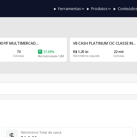
Ferramentas
Produtos
Conteúdo
0 FIF MULTIMERCAD...
V8 CASH PLATINUM CIC CLASSE IN...
73
37,69%
R$ 1,25 bi
22 mil
Cotistas
Patrimônio Líquido
Cotistas
Rentabilidade 12M
Patrimônio Total da casca