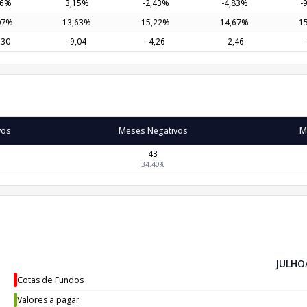
06%
3,15%
-2,43%
-4,83%
-
07%
13,63%
15,22%
14,67%
1
,30
-9,04
-4,26
-2,46
vos
Meses Negativos
M
43
34,40%
JULHO
Cotas de Fundos
Valores a pagar