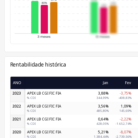
Rentabilidade histórica
ANO
Jan
Fev
2023
APEX LB CGI FIC FIA
3,88%
-3,75%
% CDI
344,99%
-408,83%
2022
APEX LB CGI FIC FIA
3,56%
1,09%
% CDI
485,80%
145,69%
2021
APEX LB CGI FIC FIA
0,64%
-2,22%
% CDI
428,05%
-1.652,74%
2020
APEX LB CGI FIC FIA
5,21%
-8,07%
% CDI
1.384,44%
-2.739,56%