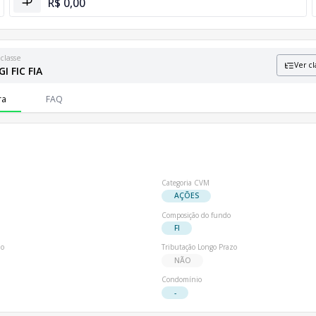
R$ 0,00
classe
Ver cl
I FIC FIA
formações sobre patrimônio líquido e número de cotistas.
ra
FAQ
Categoria CVM
AÇÕES
Composição do fundo
FI
io
Tributação Longo Prazo
NÃO
Condomínio
-