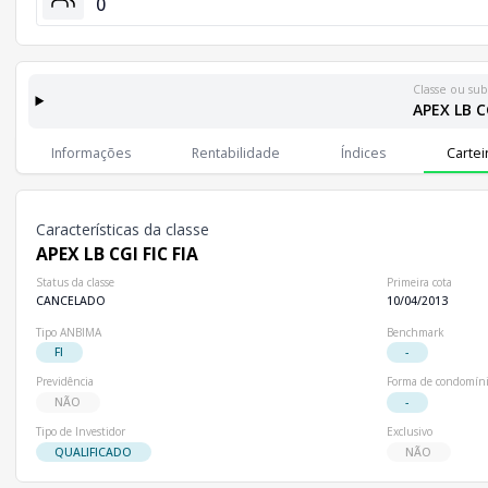
0
Classe ou sub
APEX LB CG
Classes e Subclasses do Fundo
Lista completa de classes e subclasses disponíveis, incluindo in
Informações
Rentabilidade
Índices
Cartei
Classes
Patrimônio Líquido
Cotistas
Classe
R$ 0,00
0
APEX LB CGI FIC FIA
Características da classe
APEX LB CGI FIC FIA
Status da classe
Primeira cota
CANCELADO
10/04/2013
Tipo ANBIMA
Benchmark
FI
-
Previdência
Forma de condomín
NÃO
-
Tipo de Investidor
Exclusivo
QUALIFICADO
NÃO