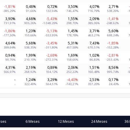
-1,81%
0,48%
0,72%
3,50%
4,07%
2,71%
-385,29%
91,66%
132,94%
746,47%
716,79%
538,20%
-
3,90%
4,68%
-5,43%
1,55%
2,09%
-1,41%
731,91%
905,26%
-1.049,29%
298,70%
385,06%
-248,62%
-1,86%
1,23%
-5,13%
1,45%
3,71%
5,60%
-177,50%
155,66%
-553,95%
178,78%
463,21%
698,24%
4,64%
5,68%
-3,45%
5,31%
7,43%
-1,85%
399,94%
538,35%
-311,80%
457,58%
670,51%
-152,28%
0,94%
1,99%
-2,68%
1,69%
1,02%
-2,81%
90,76%
210,10%
-272,31%
158,66%
86,83%
-253,43%
4,31%
2,19%
0,89%
2,06%
1,51%
8,56%
566,97%
268,92%
104,12%
252,22%
160,48%
995,74%
-
-
1,24%
3,29%
-4,40%
2,53%
0,17%
-
322,40%
564,51%
-743,21%
357,20%
24,43%
eses
6 Meses
12 Meses
24 Meses
36