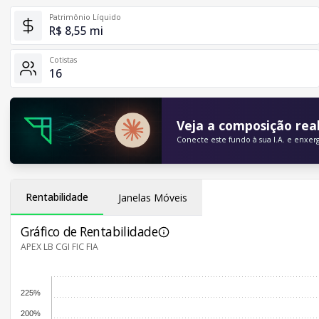
Patrimônio Líquido
R$ 8,55 mi
Cotistas
16
Veja a composição real
Conecte este fundo à sua I.A. e enxer
Rentabilidade
Janelas Móveis
Gráfico de Rentabilidade
APEX LB CGI FIC FIA
225%
200%