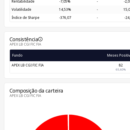
Rentabilidade
-7,05%
-
-2,
Volatilidade
14,53%
-
15,
Índice de Sharpe
-376,07
-
-24
Consistência
APEX LB CGI FIC FIA
Fundo
Meses Positi
APEX LB CGI FIC FIA
82
65,60%
Composição da carteira
APEX LB CGI FIC FIA