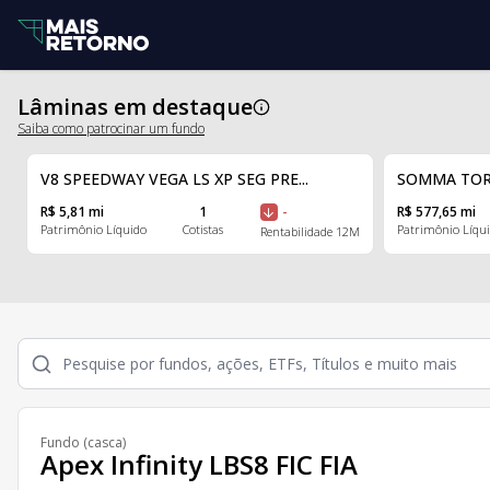
Lâminas em destaque
Saiba como patrocinar um fundo
V8 SPEEDWAY VEGA LS XP SEG PRE...
SOMMA TORIN
R$ 5,81 mi
1
-
R$ 577,65 mi
Patrimônio Líquido
Cotistas
Patrimônio Líqu
Rentabilidade 12M
Fundo (casca)
Apex Infinity LBS8 FIC FIA