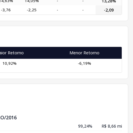
14,63%
14,05%
-
-
13,28%
-3,76
-2,25
-
-
-2,09
ior Retorno
Menor Retorno
10,92%
-6,19%
O/2016
99,24%
R$ 8,66 mi