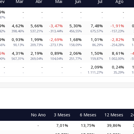
ev
Mar
Abr
Mai
Jun
Jul
Ago
39%
-
-
-
-
-
-
47%
-
-
-
-
-
-
89%
4,62%
5,66%
-3,47%
5,30%
7,48%
-1,91%
42%
398,46%
537,21%
-313,44%
456,55%
675,57%
-157,23%
89%
0,93%
1,99%
-2,69%
1,68%
1,01%
-2,82%
56%
90,13%
209,73%
-273,13%
158,09%
86,29%
-254,28%
1
65%
4,31%
2,19%
0,89%
2,06%
1,50%
8,61%
-
90%
567,31%
269,04%
104,04%
251,77%
159,87%
1.002,00%
-5
-
-
-
-
-
2,09%
0,24%
-
-
-
-
-
1.111,27%
35,29%
1
No Ano
3 Meses
6 Meses
12 Meses
2
-
7,01%
13,75%
39,86%