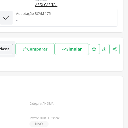
APEX CAPITAL
Adaptação RCVM 175
-
Comparar
Simular
classe
stas.
Categoria ANBIMA
Investe 100% Offshore
NÃO