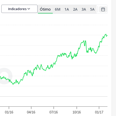
Indicadores
Ótimo
6M
1A
2A
3A
5A
01/16
04/16
07/16
10/16
01/17