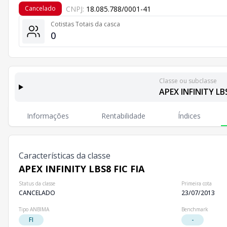
CNPJ:
18.085.788/0001-41
Cancelado
Cotistas Totais da casca
0
Classe ou subclasse
APEX INFINITY LBS
Classes e Subclasses do Fundo
Lista completa de classes e subclasses disponíveis, inc
Informações
Rentabilidade
Índices
Classes
Patrimônio Líquido
Cotistas
Classe
R$ 0,00
0
APEX INFINITY LBS8 FIC FIA
Características da classe
APEX INFINITY LBS8 FIC FIA
Status da classe
Primeira cota
CANCELADO
23/07/2013
Tipo ANBIMA
Benchmark
FI
-