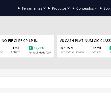
Ferramentas
Produtos
Conteúdos
Sob
O FIF CI RF CP LP R...
V8 CASH PLATINUM CIC CLASSE 
1 mil
15,21%
R$ 1,25 bi
22 mil
ido
Cotistas
Patrimônio Líquido
Cotistas
Rentabilidade 12M
R