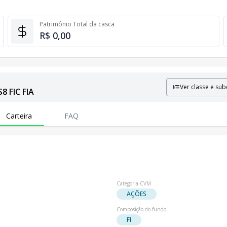
Patrimônio Total da casca
R$ 0,00
Ver classe e sub
8 FIC FIA
luindo informações sobre patrimônio líquido e número de coti
Carteira
FAQ
Categoria CVM
AÇÕES
Composição do fundo
FI