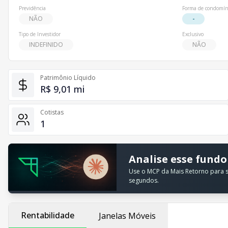
Previdência
Forma de condomín
NÃO
-
Tipo de Investidor
Exclusivo
INDEFINIDO
NÃO
Patrimônio Líquido
R$ 9,01 mi
Cotistas
1
Analise esse fundo
Use o MCP da Mais Retorno para su
segundos.
Rentabilidade
Janelas Móveis