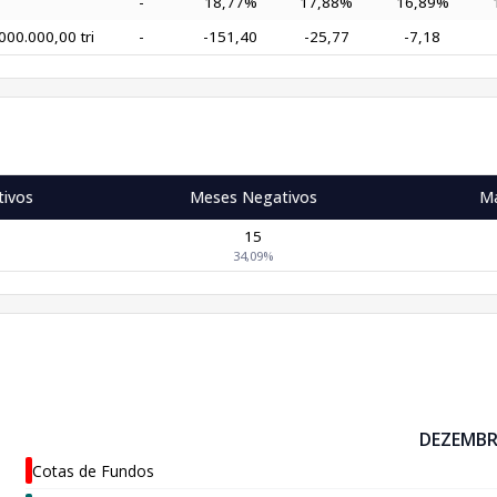
-
18,77%
17,88%
16,89%
00.000,00 tri
-
-151,40
-25,77
-7,18
tivos
Meses Negativos
Ma
15
34,09%
DEZEMBR
Cotas de Fundos