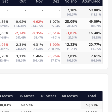
Set
Out
Nov
Dez
No ano
Acumulado
-
-
-
-
7,18%
59,80%
-
-
-
-
606,37%
118,61%
0,36%
10,92%
-4,62%
1,07%
28,09%
49,09%
32,94%
1.042,07%
-445,35%
95,64%
200,60%
100,89%
1,60%
-2,74%
-0,35%
-0,51%
-3,62%
16,40%
44,88%
-247,43%
-33,47%
-44,01%
-27,34%
53,95%
4,96%
2,31%
4,31%
-1,90%
12,23%
20,77%
50,25%
244,67%
514,70%
-198,89%
113,14%
136,95%
1,28%
3,11%
1,46%
-0,76%
7,61%
7,61%
83,48%
388,39%
205,42%
-97,57%
193,50%
193,50%
4 Meses
36 Meses
48 Meses
60 Meses
Total
38,03%
60,59%
-
-
59,80%