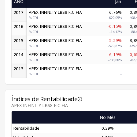
ANO
Jan
F
2017
APEX INFINITY LBS8 FIC FIA
6,76%
0,
% CDI
622,05%
408,
2016
APEX INFINITY LBS8 FIC FIA
-0,15%
0,
% CDI
-14,12%
88,
2015
APEX INFINITY LBS8 FIC FIA
-5,29%
3,
% CDI
-570,87%
475,
2014
APEX INFINITY LBS8 FIC FIA
-6,19%
-0,
% CDI
-738,80%
-82,
2013
APEX INFINITY LBS8 FIC FIA
-
% CDI
-
Índices de Rentabilidade
APEX INFINITY LBS8 FIC FIA
No Mês
Rentabilidade
0,39%