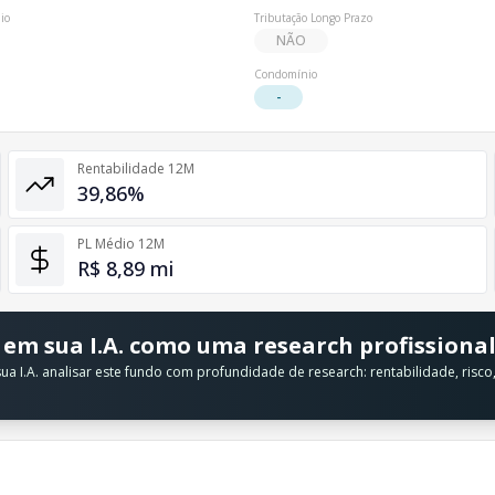
io
Tributação Longo Prazo
NÃO
Condomínio
-
Rentabilidade 12M
39,86%
PL Médio 12M
R$ 8,89 mi
 em sua I.A. como uma research profissiona
a I.A. analisar este fundo com profundidade de research: rentabilidade, risc