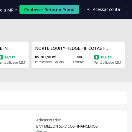
Acessar conta
Conhecer Retorno Prime
re a MR
IN...
NORTE EQUITY HEDGE FIF COTAS F...
14,91%
R$ 202,90 mi
380
18,61%
Patrimônio Líquido
Cotistas
entabilidade 12M
Rentabilidade 12M
Administrador:
BNY MELLON SERVICOS FINANCEIROS
Gestor: