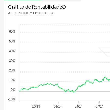
Gráfico de Rentabilidade
APEX INFINITY LBS8 FIC FIA
60%
50%
40%
30%
20%
10%
0%
-10%
10/13
01/14
04/14
07/14