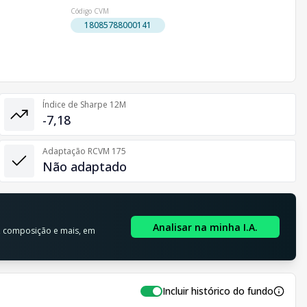
Código CVM
18085788000141
Índice de Sharpe 12M
-7,18
Adaptação RCVM 175
Não adaptado
l
Analisar na minha I.A.
o, composição e mais, em
Incluir histórico do fundo