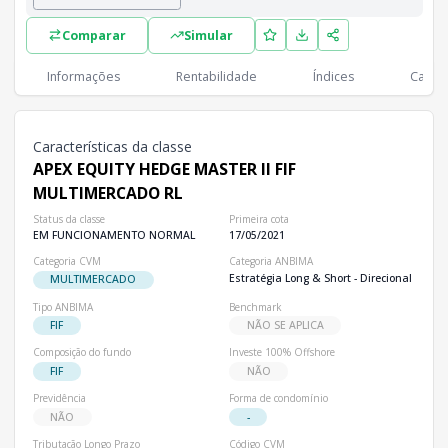
Lista completa de classes e subclasses disponíveis, incluindo in
Comparar
Simular
Classes
PL
Cotistas
Classe
Informações
Rentabilidade
Índices
Cartei
R$ 10,35 mi
1
APEX EQUITY HEDGE MASTER II FIF MULTIMERCADO RL
Características da classe
APEX EQUITY HEDGE MASTER II FIF
MULTIMERCADO RL
Status da classe
Primeira cota
EM FUNCIONAMENTO NORMAL
17/05/2021
Categoria CVM
Categoria ANBIMA
Estratégia Long & Short - Direcional
MULTIMERCADO
Tipo ANBIMA
Benchmark
FIF
NÃO SE APLICA
Composição do fundo
Investe 100% Offshore
FIF
NÃO
Previdência
Forma de condomínio
NÃO
-
Tributação Longo Prazo
Código CVM