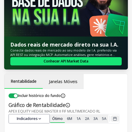
Dados reais de mercado direto na sua I.A.
Conecte dados reais de mercado ao seu modelo de I.A. preferido via
API REST ou integração MCP. Automatize análises, gere relatórios e
entregue insights financeiros precisos diretamente nos seus fluxos e
Conhecer API Market Data
ferramentas.
Rentabilidade
Janelas Móveis
Incluir histórico do fundo
Gráfico de Rentabilidade
APEX EQUITY HEDGE MASTER II FIF MULTIMERCADO RL
Indicadores
Ótimo
6M
1A
2A
3A
5A