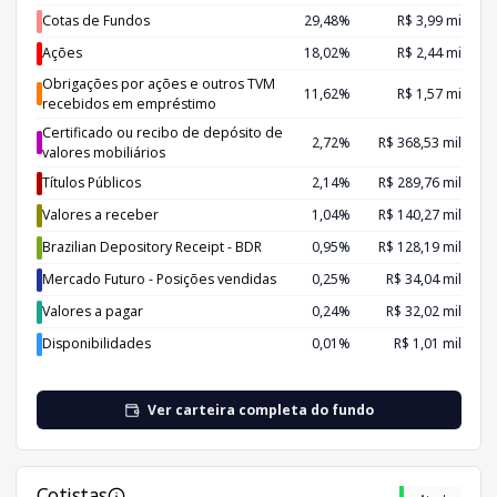
Cotas de Fundos
29,48%
R$ 3,99 mi
Ações
18,02%
R$ 2,44 mi
Obrigações por ações e outros TVM
11,62%
R$ 1,57 mi
recebidos em empréstimo
Certificado ou recibo de depósito de
2,72%
R$ 368,53 mil
valores mobiliários
Títulos Públicos
2,14%
R$ 289,76 mil
Valores a receber
1,04%
R$ 140,27 mil
Brazilian Depository Receipt - BDR
0,95%
R$ 128,19 mil
Mercado Futuro - Posições vendidas
0,25%
R$ 34,04 mil
Valores a pagar
0,24%
R$ 32,02 mil
Disponibilidades
0,01%
R$ 1,01 mil
Ver carteira completa do fundo
Cotistas