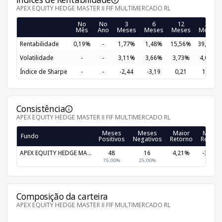
APEX EQUITY HEDGE MASTER II FIF MULTIMERCADO RL
No
No
3
6
12
24
Mês
Ano
Meses
Meses
Meses
Meses
Rentabilidade
0,19%
-
1,77%
1,48%
15,56%
39,19%
Volatilidade
-
-
3,11%
3,66%
3,73%
4,09%
Índice de Sharpe
-
-
-2,44
-3,19
0,21
1,07
Consistência
APEX EQUITY HEDGE MASTER II FIF MULTIMERCADO RL
Meses
Meses
Maior
Menor
Fundo
Positivos
Negativos
Retorno
Retorn
APEX EQUITY HEDGE MA...
48
16
4,21%
-3,19%
75,00%
25,00%
Composição da carteira
APEX EQUITY HEDGE MASTER II FIF MULTIMERCADO RL