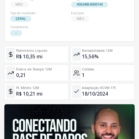
NÃO
40634854000144
Tipo de Investidor
Exclusivo
GERAL
NÃO
Condomínio
-
Patrimônio Líquido
Rentabilidade 12M
R$ 10,35 mi
15,56%
Índice de Sharpe 12M
Cotistas
0,21
1
PL Médio 12M
Adaptação RCVM 175
R$ 10,21 mi
18/10/2024