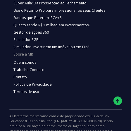
Super Aula: Da Prospecção ao Fechamento
Use o Retorno Pro para impressionar os seus Clientes
Fundos que Bateram IPCA+6
Quanto rende R$ 1 milhão em investimentos?
Gestor de ações 360
Simulador PGBL
Simulador: Investir em um imóvel ou em FIIs?
Sobre a MR
Quem somos
Trabalhe Conosco
Contato
Política de Privacidade
Termos de uso
A Plataforma maisretorno.com é de propriedade exclusiva da MR
Educação & Tecnologia Ltda. (CNPJ/MF nº 28.373.825/0001-70), sendo
proibida a utilização do nome, marca ou logotipo, bem como
informações disponibilizadas na Plataforma, sob pena de violação à