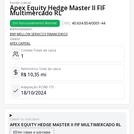
Fundo (casca)
Apex Equity Hedge Master II FIF
Multimercado RL
CNPJ:
40.634.854/0001-44
Em Funcionamento Normal
Administrador:
BNY MELLON SERVICOS FINANCEIROS
Gestor:
APEX CAPITAL
Cotistas Totais da casca
1
Patrimônio Total da casca
R$ 10,35 mi
Adaptação RCVM 175
18/10/2024
Classe ou subclasse
APEX EQUITY HEDGE MASTER II FIF MULTIMERCADO RL
Ver classe e subclasse
Classes e Subclasses do Fundo