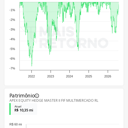
-1%
-2%
-3%
-4%
-5%
-6%
-7%
2022
2023
2024
2025
2026
Patrimônio
APEX EQUITY HEDGE MASTER II FIF MULTIMERCADO RL
Atual
R$ 10,35 mi
R$ 60 mi