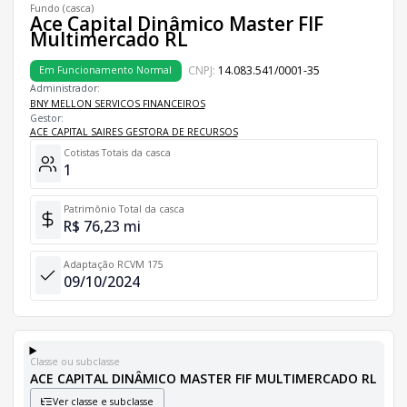
Fundo (casca)
Ace Capital Dinâmico Master FIF
Multimercado RL
CNPJ:
14.083.541/0001-35
Em Funcionamento Normal
Administrador:
BNY MELLON SERVICOS FINANCEIROS
Gestor:
ACE CAPITAL SAIRES GESTORA DE RECURSOS
Cotistas Totais da casca
1
Patrimônio Total da casca
R$ 76,23 mi
Adaptação RCVM 175
09/10/2024
Classe ou subclasse
ACE CAPITAL DINÂMICO MASTER FIF MULTIMERCADO RL
Ver classe e subclasse
Classes e Subclasses do Fundo