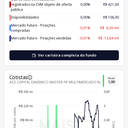
registrados na CVM objeto de oferta
0,00%
R$ 421,00
pública
Disponibilidades
0,00%
R$ 106,00
Mercado Futuro - Posições
-0,01%
R$ -6,30 mil
compradas
Mercado Futuro - Posições vendidas
-0,01%
R$ -13,84 mil
Ver carteira completa do fundo
Cotistas
Atual
1,00
ACE CAPITAL DINÂMICO MASTER FIF MULTIMERCADO RL
R$ 150 mi
3,60
R$ 120 mi
3
Patrimônio médio por cotista
R$ 90 mi
2,40
Cotistas