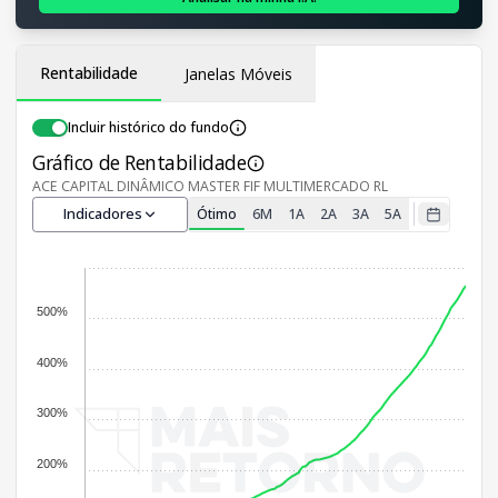
Rentabilidade
Janelas Móveis
Incluir histórico do fundo
Gráfico de Rentabilidade
ACE CAPITAL DINÂMICO MASTER FIF MULTIMERCADO RL
Indicadores
Ótimo
6M
1A
2A
3A
5A
500%
400%
300%
200%