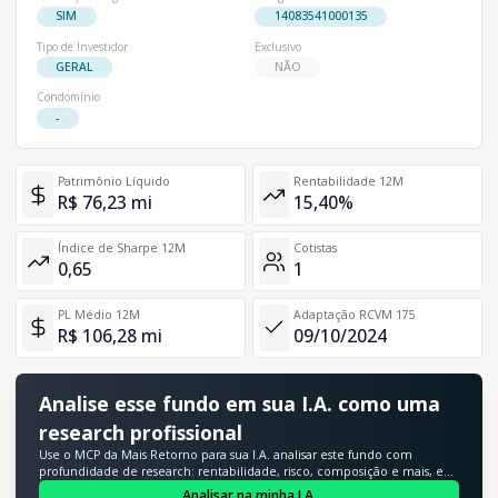
SIM
14083541000135
Tipo de Investidor
Exclusivo
GERAL
NÃO
Condomínio
-
Patrimônio Líquido
Rentabilidade 12M
R$ 76,23 mi
15,40%
Índice de Sharpe 12M
Cotistas
0,65
1
PL Médio 12M
Adaptação RCVM 175
R$ 106,28 mi
09/10/2024
Analise esse fundo em sua I.A. como uma
research profissional
Use o MCP da Mais Retorno para sua I.A. analisar este fundo com
profundidade de research: rentabilidade, risco, composição e mais, em
segundos.
Analisar na minha I.A.