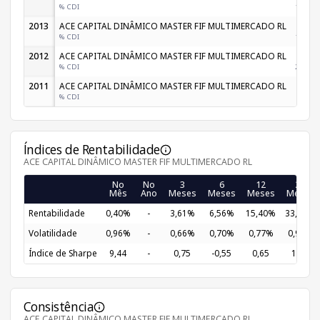
% CDI
176,76
2013
ACE CAPITAL DINÂMICO MASTER FIF MULTIMERCADO RL
0,98
% CDI
166,69
2012
ACE CAPITAL DINÂMICO MASTER FIF MULTIMERCADO RL
2,41
% CDI
271,54
2011
ACE CAPITAL DINÂMICO MASTER FIF MULTIMERCADO RL
% CDI
Índices de Rentabilidade
ACE CAPITAL DINÂMICO MASTER FIF MULTIMERCADO RL
No
No
3
6
12
24
Mês
Ano
Meses
Meses
Meses
Meses
Rentabilidade
0,40%
-
3,61%
6,56%
15,40%
33,31%
Volatilidade
0,96%
-
0,66%
0,70%
0,77%
0,97%
Índice de Sharpe
9,44
-
0,75
-0,55
0,65
1,25
Consistência
ACE CAPITAL DINÂMICO MASTER FIF MULTIMERCADO RL