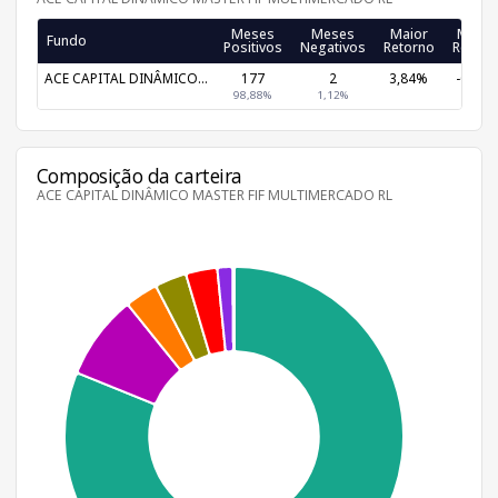
Meses
Meses
Maior
Meno
Fundo
Positivos
Negativos
Retorno
Retorn
ACE CAPITAL DINÂMICO...
177
2
3,84%
-0,18
98,88%
1,12%
Composição da carteira
ACE CAPITAL DINÂMICO MASTER FIF MULTIMERCADO RL