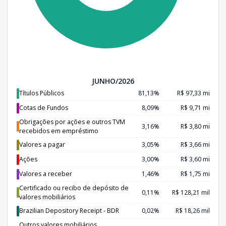
JUNHO/2026
Títulos Públicos
81,13%
R$ 97,33 mi
Cotas de Fundos
8,09%
R$ 9,71 mi
Obrigações por ações e outros TVM
3,16%
R$ 3,80 mi
recebidos em empréstimo
Valores a pagar
3,05%
R$ 3,66 mi
Ações
3,00%
R$ 3,60 mi
Valores a receber
1,46%
R$ 1,75 mi
Certificado ou recibo de depósito de
0,11%
R$ 128,21 mil
valores mobiliários
Brazilian Depository Receipt - BDR
0,02%
R$ 18,26 mil
Outros valores mobiliários