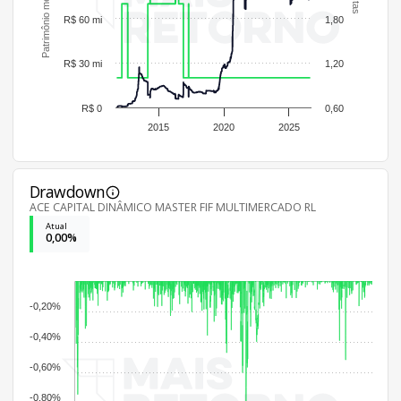
R$ 60 mi
1,80
R$ 30 mi
1,20
R$ 0
0,60
2015
2020
2025
Drawdown
ACE CAPITAL DINÂMICO MASTER FIF MULTIMERCADO RL
Atual
0,00%
-0,20%
-0,40%
-0,60%
-0,80%