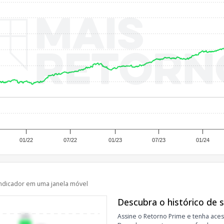
01/22
07/22
01/23
07/23
01/24
ndicador em uma janela móvel
Descubra o histórico de 
Assine o Retorno Prime e tenha aces