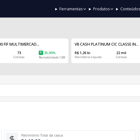
Ferramentas
Produtos
Conteúdo
0 FIF MULTIMERCAD...
V8 CASH PLATINUM CIC CLASSE IN...
73
35,90%
R$ 1,26 bi
22 mil
Cotistas
Patrimônio Líquido
Cotistas
Rentabilidade 12M
Patrimônio Total da casca