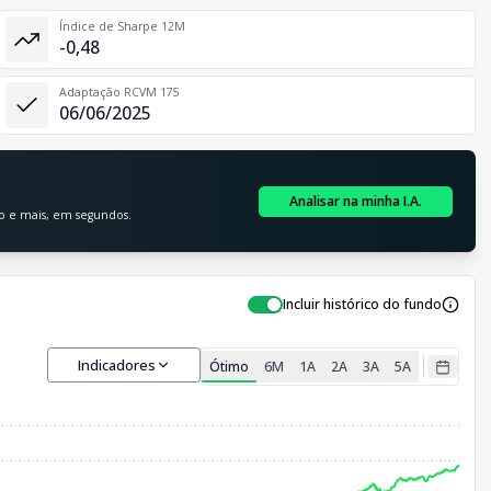
Índice de Sharpe 12M
-0,48
Adaptação RCVM 175
06/06/2025
Analisar na minha I.A.
ão e mais, em segundos.
Incluir histórico do fundo
Indicadores
Ótimo
6M
1A
2A
3A
5A