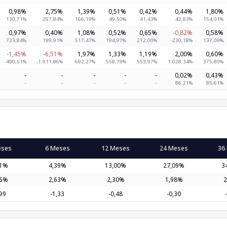
0,98%
2,75%
1,39%
0,51%
0,42%
0,44%
1,80%
130,71%
297,84%
166,19%
49,50%
41,43%
42,83%
154,01%
0,97%
0,40%
1,08%
0,52%
0,65%
-0,82%
0,58%
723,84%
199,91%
517,47%
194,97%
212,00%
-230,18%
137,09%
-1,45%
-6,51%
1,97%
1,33%
1,19%
2,00%
0,60%
-490,51%
-1.911,86%
692,27%
558,79%
553,97%
1.028,34%
375,80%
-
-
-
-
-
0,02%
0,43%
-
-
-
-
-
86,21%
85,61%
eses
6 Meses
12 Meses
24 Meses
36
11%
4,39%
13,00%
27,09%
3
96%
2,63%
2,30%
1,98%
2
,99
-1,33
-0,48
-0,30