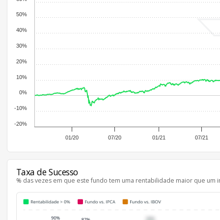
50%
40%
30%
20%
10%
0%
-10%
-20%
01/20
07/20
01/21
07/21
Taxa de Sucesso
% das vezes em que este fundo tem uma rentabilidade maior que um i