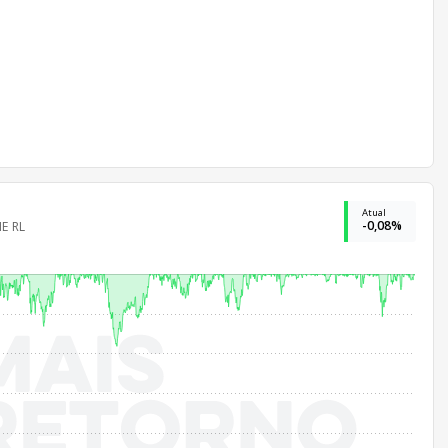
Atual
-0,08%
E RL