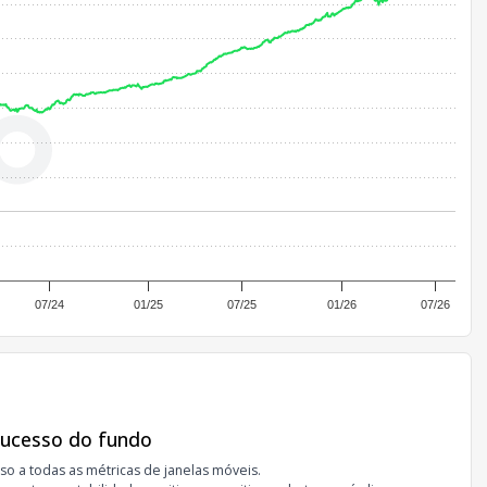
07/24
01/25
07/25
01/26
07/26
sucesso do fundo
so a todas as métricas de janelas móveis.