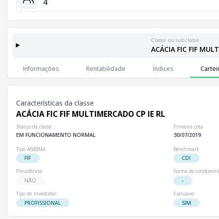
4
Classe ou subclasse
ACÁCIA FIC FIF MUL
Classes e Subclasses do Fundo
Lista completa de classes e subclasses disponíveis, incluindo in
Informações
Rentabilidade
Índices
Cartei
Classes
Patrimônio Líquido
Cotista
Classe
R$ 13,99 mi
4
ACÁCIA FIC FIF MULTIMERCADO CP IE RL
Características da classe
ACÁCIA FIC FIF MULTIMERCADO CP IE RL
Status da classe
Primeira cota
EM FUNCIONAMENTO NORMAL
30/07/2019
Tipo ANBIMA
Benchmark
FIF
CDI
Previdência
Forma de condomín
NÃO
-
Tipo de Investidor
Exclusivo
PROFISSIONAL
SIM