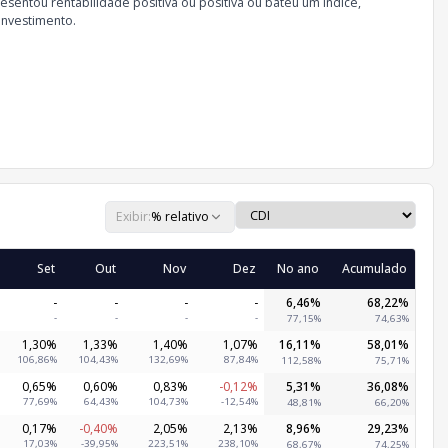
sentou rentabilidade positiva ou positiva ou bateu um índice,
investimento.
Exibir:
% relativo
Set
Out
Nov
Dez
No ano
Acumulado
-
-
-
-
6,46%
68,22%
-
-
-
-
77,15%
74,63%
1,30%
1,33%
1,40%
1,07%
16,11%
58,01%
106,86%
104,43%
132,69%
87,84%
112,58%
75,71%
0,65%
0,60%
0,83%
-0,12%
5,31%
36,08%
77,69%
64,43%
104,73%
-12,54%
48,81%
66,20%
0,17%
-0,40%
2,05%
2,13%
8,96%
29,23%
17,03%
-39,95%
223,51%
238,10%
68,67%
74,25%