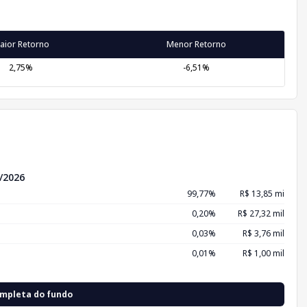
aior Retorno
Menor Retorno
2,75%
-6,51%
/2026
99,77%
R$ 13,85 mi
0,20%
R$ 27,32 mil
0,03%
R$ 3,76 mil
0,01%
R$ 1,00 mil
ompleta do fundo