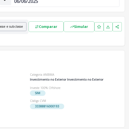
06/06/2025
Comparar
Simular
asse e subclasse
Categoria ANBIMA
Investimento no Exterior Investimento no Exterior
Investe 100% Offshore
SIM
Código CVM
33388816000193