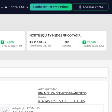
Conhecer Retorno Prime
Acessar conta
s
Sobre a MR
NORTE EQUITY HEDGE FIF COTAS F...
14,90%
R$ 216,78 mi
380
23,06%
Patrimônio Líquido
Cotistas
Rentabilidade 12M
Rentabilidade 12M
Administrador:
BNY MELLON SERVICOS FINANCEIROS
Gestor:
XP ADVISORY GESTAO DE RECURSOS
Adaptação RCVM 175