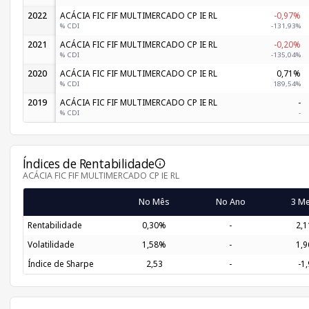
2022
ACÁCIA FIC FIF MULTIMERCADO CP IE RL
-0,97%
% CDI
-131,93%
2021
ACÁCIA FIC FIF MULTIMERCADO CP IE RL
-0,20%
% CDI
-135,04%
2020
ACÁCIA FIC FIF MULTIMERCADO CP IE RL
0,71%
% CDI
189,54%
2019
ACÁCIA FIC FIF MULTIMERCADO CP IE RL
-
% CDI
-
Índices de Rentabilidade
ACÁCIA FIC FIF MULTIMERCADO CP IE RL
No Mês
No Ano
3 M
Rentabilidade
0,30%
-
2,
Volatilidade
1,58%
-
1,
Índice de Sharpe
2,53
-
-1