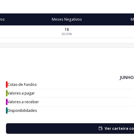
vos
Meses Negativos
M
18
20,93%
JUNHO
Cotas de Fundos
Valores a pagar
Valores a receber
Disponibilidades
Ver carteira c