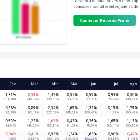
Descubra quantas vezes o fundo apre
considerando diferentes janelas de 
Conhecer Retorno Prime
Fev
Mar
Abr
Mai
Jun
Jul
Ago
1,31%
-0,59%
1,47%
0,57%
0,59%
0,93%
0,30%
131,18%
-48,49%
135,10%
53,00%
52,38%
76,79%
140,79%
0,68%
0,89%
2,34%
1,65%
1,32%
0,15%
1,75%
69,20%
92,18%
222,03%
145,28%
120,47%
11,69%
150,47%
0,53%
1,22%
-1,63%
0,43%
0,36%
1,65%
1,13%
65,91%
146,29%
-183,51%
51,23%
45,97%
182,11%
130,52%
-0,04%
-0,41%
0,92%
1,24%
1,63%
0,90%
-0,47%
-4,50%
-34,54%
100,12%
110,42%
152,23%
84,36%
-41,43%