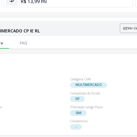
R$ 13,99 mi
Ver cl
TIMERCADO CP IE RL
formações sobre patrimônio líquido e número de cotistas.
ra
FAQ
s
Categoria CVM
MULTIMERCADO
Composição do fundo
FIF
io
Tributação Longo Prazo
SIM
Condomínio
-