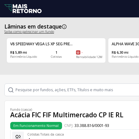
Lâminas em destaque
Saiba como patrocinar um fundo
V8 SPEEDWAY VEGA LS XP SEG PRE...
ALPHA WAVE 30
R$ 5,89 mi
1
-
R$ 6,30 mi
Patrimônio Líquido
Cotistas
Patrimônio Líquido
Rentabilidade 12M
Fundo (casca)
Acácia FIC FIF Multimercado CP IE RL
CNPJ:
33.388.816/0001-93
Em Funcionamento Normal
Cotistas Totais da casca