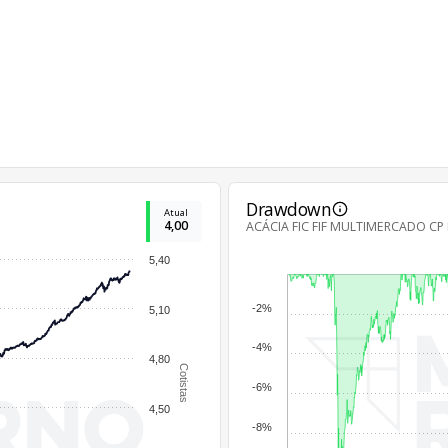
Drawdown
Atual
4,00
ACÁCIA FIC FIF MULTIMERCADO CP I
5,40
-2%
5,10
-4%
4,80
Cotistas
-6%
4,50
-8%