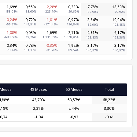
1,69%
0,55%
-2,28%
0,33%
7,78%
18,60%
158,01%
53,60%
-223,79%
29,69%
62,90%
79,92%
-0,24%
0,72%
-1,01%
0,97%
3,64%
10,04%
-55,57%
149,51%
-171,45%
126,84%
82,90%
103,45%
-1,08%
0,03%
1,69%
2,71%
2,91%
6,17%
-688,46%
19,26%
1.131,59%
1.648,95%
105,13%
121,36%
0,34%
0,78%
-0,35%
1,92%
3,17%
3,17%
73,44%
161,17%
-91,70%
509,54%
140,57%
140,57%
 Meses
48 Meses
60 Meses
Total
4,88%
43,70%
53,57%
68,22%
,18%
2,31%
2,44%
3,30%
-0,74
-1,04
-0,93
-0,41