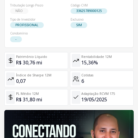
Tributação Longo Prazo
Código CVM
NÃO
33625789000125
Tipo de Investidor
Exclusivo
PROFISSIONAL
SIM
Condomínio
-
Patrimônio Líquido
Rentabilidade 12M
R$ 30,76 mi
15,36%
Índice de Sharpe 12M
Cotistas
0,07
6
PL Médio 12M
Adaptação RCVM 175
R$ 31,80 mi
19/05/2025