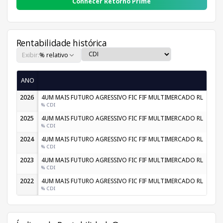
Conhecer Retorno Prime
Rentabilidade histórica
Exibir:
% relativo
ANO
2026
4UM MAIS FUTURO AGRESSIVO FIC FIF MULTIMERCADO RL
4,
% CDI
405,
2025
4UM MAIS FUTURO AGRESSIVO FIC FIF MULTIMERCADO RL
1,
% CDI
184,
2024
4UM MAIS FUTURO AGRESSIVO FIC FIF MULTIMERCADO RL
-1,
% CDI
-130,
2023
4UM MAIS FUTURO AGRESSIVO FIC FIF MULTIMERCADO RL
1,
% CDI
103,
2022
4UM MAIS FUTURO AGRESSIVO FIC FIF MULTIMERCADO RL
% CDI