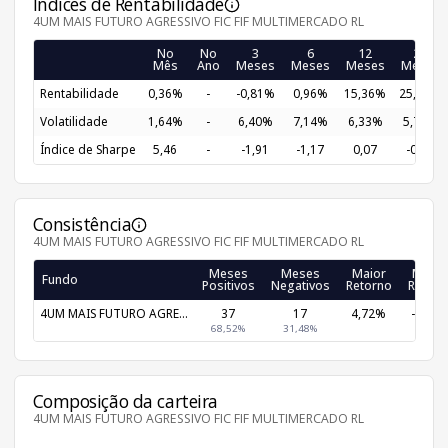
Índices de Rentabilidade
4UM MAIS FUTURO AGRESSIVO FIC FIF MULTIMERCADO RL
No
No
3
6
12
24
Mês
Ano
Meses
Meses
Meses
Meses
Rentabilidade
0,36%
-
-0,81%
0,96%
15,36%
25,09%
Volatilidade
1,64%
-
6,40%
7,14%
6,33%
5,74%
Índice de Sharpe
5,46
-
-1,91
-1,17
0,07
-0,21
Consistência
4UM MAIS FUTURO AGRESSIVO FIC FIF MULTIMERCADO RL
Meses
Meses
Maior
Meno
Fundo
Positivos
Negativos
Retorno
Retorn
4UM MAIS FUTURO AGRE...
37
17
4,72%
-3,48
68,52%
31,48%
Composição da carteira
4UM MAIS FUTURO AGRESSIVO FIC FIF MULTIMERCADO RL