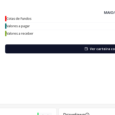
MAIO/
Cotas de Fundos
Valores a pagar
Valores a receber
Ver carteira c
Drawdown