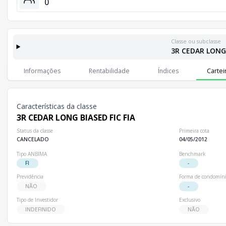
0
Classe ou subclasse
3R CEDAR LONG 
Classes e Subclasses do Fundo
Lista completa de classes e subclasses disponíveis, incluindo in
Informações
Rentabilidade
Índices
Cartei
Classes
Patrimônio Líquido
Cotistas
Classe
R$ 0,00
0
3R CEDAR LONG BIASED FIC FIA
Características da classe
3R CEDAR LONG BIASED FIC FIA
Status da classe
Primeira cota
CANCELADO
04/05/2012
Tipo ANBIMA
Benchmark
FI
-
Previdência
Forma de condomín
NÃO
-
Tipo de Investidor
Exclusivo
INDEFINIDO
NÃO