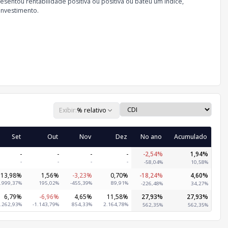
sentou rentabilidade positiva ou positiva ou bateu um índice,
investimento.
Exibir:
% relativo
Set
Out
Nov
Dez
No ano
Acumulado
-
-
-
-
-2,54%
1,94%
-
-
-
-
-58,04%
10,58%
13,98%
1,56%
-3,23%
0,70%
-18,24%
4,60%
.999,37%
195,02%
-455,39%
89,91%
-226,48%
34,27%
6,79%
-6,96%
4,65%
11,58%
27,93%
27,93%
.262,93%
-1.143,79%
854,33%
2.164,78%
562,35%
562,35%