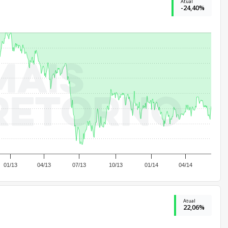
Atual
-24,40%
01/13
04/13
07/13
10/13
01/14
04/14
Atual
22,06%