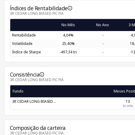
Índices de Rentabilidade
3R CEDAR LONG BIASED FIC FIA
No Mês
No Ano
3 M
Rentabilidade
4,04%
-
4,
Volatilidade
25,40%
-
18
Índice de Sharpe
-497,34 tri
-
-1
Consistência
3R CEDAR LONG BIASED FIC FIA
Fundo
Meses Posit
3R CEDAR LONG BIASED...
13
50,00%
Composição da carteira
3R CEDAR LONG BIASED FIC FIA