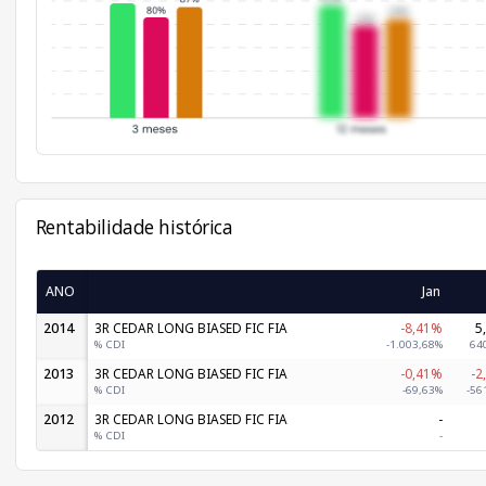
Rentabilidade histórica
ANO
Jan
2014
3R CEDAR LONG BIASED FIC FIA
-8,41%
5
% CDI
-1.003,68%
64
2013
3R CEDAR LONG BIASED FIC FIA
-0,41%
-2
% CDI
-69,63%
-56
2012
3R CEDAR LONG BIASED FIC FIA
-
% CDI
-