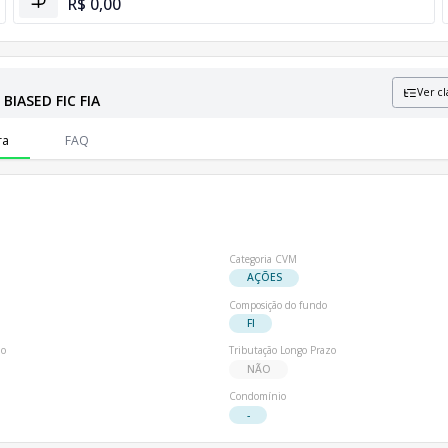
R$ 0,00
Ver cl
BIASED FIC FIA
formações sobre patrimônio líquido e número de cotistas.
ra
FAQ
Categoria CVM
AÇÕES
Composição do fundo
FI
io
Tributação Longo Prazo
NÃO
Condomínio
-