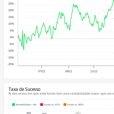
25%
20%
15%
10%
5%
0%
-5%
-10%
-15%
-20%
07/12
09/12
11/12
Taxa de Sucesso
% das vezes em que este fundo tem uma rentabilidade maior que um i