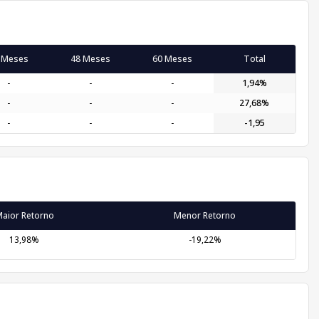
 Meses
48 Meses
60 Meses
Total
-
-
-
1,94%
-
-
-
27,68%
-
-
-
-1,95
aior Retorno
Menor Retorno
13,98%
-19,22%