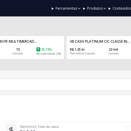
Ferramentas
Produtos
Conteúdo
0 FIF MULTIMERCAD...
V8 CASH PLATINUM CIC CLASSE IN...
73
35,19%
R$ 1,25 bi
22 mil
Cotistas
Patrimônio Líquido
Cotistas
Rentabilidade 12M
Patrimônio Total da casca