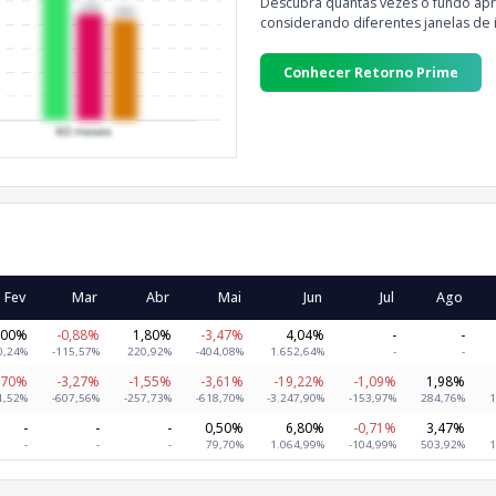
Descubra quantas vezes o fundo apre
considerando diferentes janelas de 
Conhecer Retorno Prime
Fev
Mar
Abr
Mai
Jun
Jul
Ago
,00%
-0,88%
1,80%
-3,47%
4,04%
-
-
0,24%
-115,57%
220,92%
-404,08%
1.652,64%
-
-
,70%
-3,27%
-1,55%
-3,61%
-19,22%
-1,09%
1,98%
1,52%
-607,56%
-257,73%
-618,70%
-3.247,90%
-153,97%
284,76%
1
-
-
-
0,50%
6,80%
-0,71%
3,47%
-
-
-
79,70%
1.064,99%
-104,99%
503,92%
1