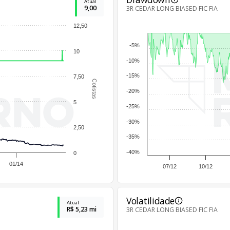
Atual
9,00
3R CEDAR LONG BIASED FIC FIA
12,50
-5%
10
-10%
-15%
7,50
Cotistas
-20%
5
-25%
-30%
2,50
-35%
-40%
0
01/14
07/12
10/12
Volatilidade
Atual
R$ 5,23 mi
3R CEDAR LONG BIASED FIC FIA