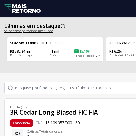
Lâminas em destaque
Saiba como patrocinar um fundo
SOMMA TORINO FIF CI RF CP LP R...
ALPHA WAVE 30
R$ 580,24 mi
1 mil
15,19%
R$ 6,26 mi
Patrimônio Líquido
Cotistas
Patrimônio Líquido
Rentabilidade 12M
Fundo (casca)
3R Cedar Long Biased FIC FIA
CNPJ:
15.109.357/0001-80
Cancelado
Cotistas Totais da casca