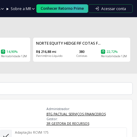
Conhecer Retorno Prime
Acessar conta
s
Sobre a MR
NORTE EQUITY HEDGE FIF COTAS F...
14,90%
R$ 216,88 mi
380
22,72%
Patrimônio Líquido
Cotistas
Rentabilidade 12M
Rentabilidade 12M
Administrador:
BTG PACTUAL SERVIÇOS FINANCEIROS
Gestor:
3R GESTORA DE RECURSOS
Adaptação RCVM 175