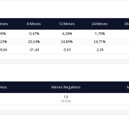
eses
6 Meses
12 Meses
24 Meses
36
98%
-0,47%
-4,28%
-1,70%
,23%
20,34%
24,89%
24,71%
38,66
-21,44
-5,63
-2,36
ivos
Meses Negativos
M
13
50,00%