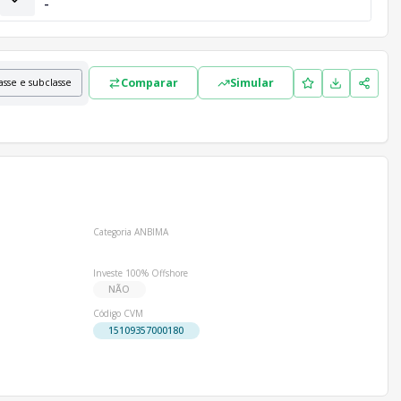
-
Comparar
Simular
asse e subclasse
Categoria ANBIMA
Investe 100% Offshore
NÃO
Código CVM
15109357000180