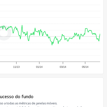
11/13
01/14
03/14
05/14
sucesso do fundo
so a todas as métricas de janelas móveis.