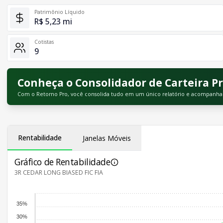
Patrimônio Líquido
R$ 5,23 mi
Cotistas
9
Conheça o Consolidador de Carteira Pr
Com o Retorno Pro, você consolida tudo em um único relatório e acompanha vá
Rentabilidade
Janelas Móveis
Gráfico de Rentabilidade
3R CEDAR LONG BIASED FIC FIA
35%
30%