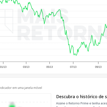
01/13
03/13
05/13
07/13
09/13
ndicador em uma janela móvel
Descubra o histórico de 
Assine o Retorno Prime e tenha aces