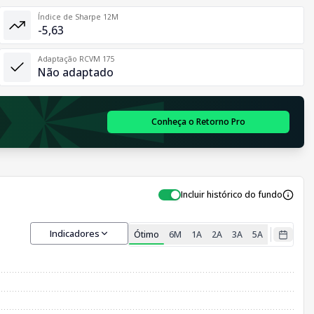
Índice de Sharpe 12M
-5,63
Adaptação RCVM 175
Não adaptado
Conheça o Retorno Pro
Incluir histórico do fundo
Indicadores
Ótimo
6M
1A
2A
3A
5A