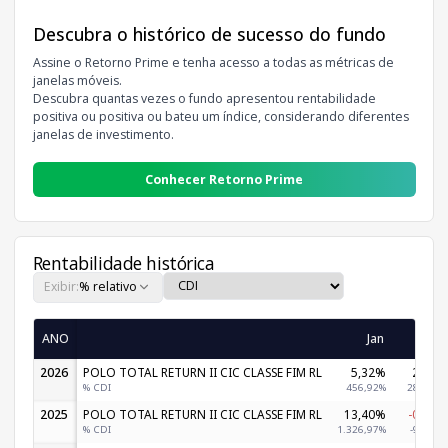
Descubra o histórico de sucesso do fundo
Assine o Retorno Prime e tenha acesso a todas as métricas de
janelas móveis.
Descubra quantas vezes o fundo apresentou rentabilidade
positiva ou positiva ou bateu um índice, considerando diferentes
janelas de investimento.
Conhecer Retorno Prime
Rentabilidade histórica
Exibir:
% relativo
ANO
Jan
Fev
2026
POLO TOTAL RETURN II CIC CLASSE FIM RL
5,32%
2,80%
% CDI
456,92%
280,92%
2025
POLO TOTAL RETURN II CIC CLASSE FIM RL
13,40%
-0,90%
% CDI
1.326,97%
-91,67%