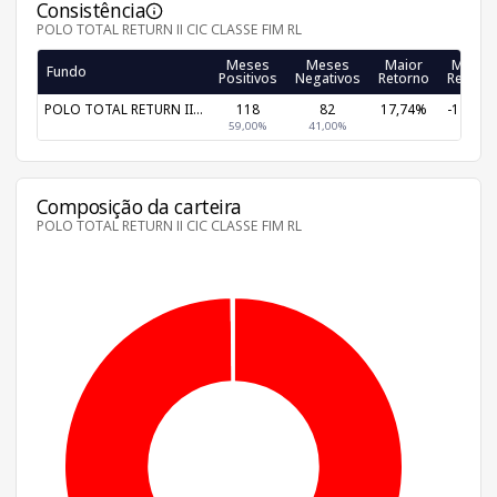
Consistência
POLO TOTAL RETURN II CIC CLASSE FIM RL
Meses
Meses
Maior
Menor
Fundo
Positivos
Negativos
Retorno
Retorn
POLO TOTAL RETURN II...
118
82
17,74%
-17,26
59,00%
41,00%
Composição da carteira
POLO TOTAL RETURN II CIC CLASSE FIM RL