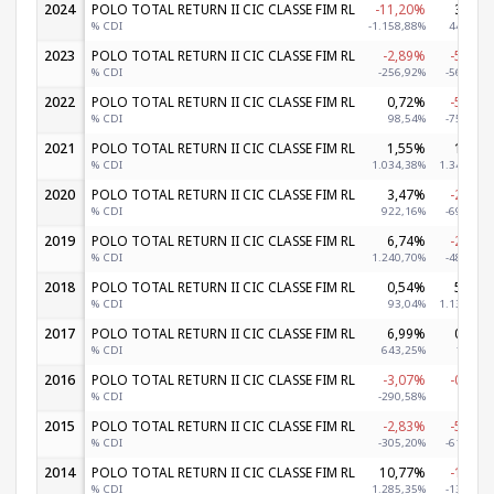
2024
POLO TOTAL RETURN II CIC CLASSE FIM RL
-11,20%
3,56%
% CDI
-1.158,88%
443,83%
2023
POLO TOTAL RETURN II CIC CLASSE FIM RL
-2,89%
-5,16%
% CDI
-256,92%
-562,49%
2022
POLO TOTAL RETURN II CIC CLASSE FIM RL
0,72%
-5,69%
% CDI
98,54%
-758,98%
2021
POLO TOTAL RETURN II CIC CLASSE FIM RL
1,55%
1,81%
% CDI
1.034,38%
1.344,42%
2020
POLO TOTAL RETURN II CIC CLASSE FIM RL
3,47%
-2,06%
% CDI
922,16%
-699,61%
2019
POLO TOTAL RETURN II CIC CLASSE FIM RL
6,74%
-2,40%
% CDI
1.240,70%
-485,87%
2018
POLO TOTAL RETURN II CIC CLASSE FIM RL
0,54%
5,31%
% CDI
93,04%
1.139,15%
2017
POLO TOTAL RETURN II CIC CLASSE FIM RL
6,99%
0,13%
% CDI
643,25%
14,99%
2016
POLO TOTAL RETURN II CIC CLASSE FIM RL
-3,07%
-0,06%
% CDI
-290,58%
-5,76%
2015
POLO TOTAL RETURN II CIC CLASSE FIM RL
-2,83%
-5,07%
% CDI
-305,20%
-619,32%
2014
POLO TOTAL RETURN II CIC CLASSE FIM RL
10,77%
-1,07%
% CDI
1.285,35%
-136,66%