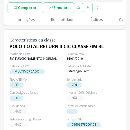
Lista completa de classes e subclasses disponíveis, incluindo in
Comparar
Simular
Classes
PL
Cotistas
Classe
Informações
Rentabilidade
Índices
Cartei
R$ 150,83 mi
26
POLO TOTAL RETURN II CIC CLASSE FIM RL
Características da classe
POLO TOTAL RETURN II CIC CLASSE FIM RL
Status da classe
Primeira cota
EM FUNCIONAMENTO NORMAL
14/01/2010
Categoria CVM
Categoria ANBIMA
Estratégia Livre
MULTIMERCADO
Tipo ANBIMA
Benchmark
FIF
CDI
Composição do fundo
Investe 100% Offshore
FIF
NÃO
Previdência
Forma de condomínio
NÃO
-
Tributação Longo Prazo
Código CVM
NÃO
09606378000108