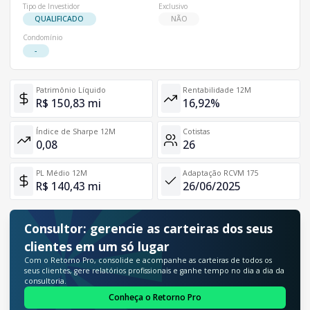
Tipo de Investidor
Exclusivo
QUALIFICADO
NÃO
Condomínio
-
Patrimônio Líquido
Rentabilidade 12M
R$ 150,83 mi
16,92%
Índice de Sharpe 12M
Cotistas
0,08
26
PL Médio 12M
Adaptação RCVM 175
R$ 140,43 mi
26/06/2025
Consultor: gerencie as carteiras dos seus
clientes em um só lugar
Com o Retorno Pro, consolide e acompanhe as carteiras de todos os
seus clientes, gere relatórios profissionais e ganhe tempo no dia a dia da
consultoria.
Conheça o Retorno Pro