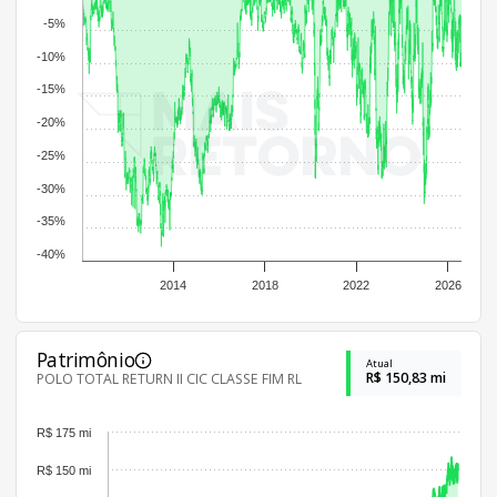
-5%
-10%
-15%
-20%
-25%
-30%
-35%
-40%
2014
2018
2022
2026
Patrimônio
Atual
R$ 150,83 mi
POLO TOTAL RETURN II CIC CLASSE FIM RL
R$ 175 mi
R$ 150 mi