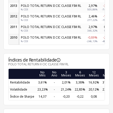
2013
POLO TOTAL RETURN II CIC CLASSE FIM RL
2,97%
-3,57%
% CDI
505,86%
-740,93%
2012
POLO TOTAL RETURN II CIC CLASSE FIM RL
2,46%
-1,41%
% CDI
277,22%
-190,73%
2011
POLO TOTAL RETURN II CIC CLASSE FIM RL
2,97%
0,83%
% CDI
345,32%
98,86%
2010
POLO TOTAL RETURN II CIC CLASSE FIM RL
-0,89%
-2,86%
% CDI
-246,13%
-483,10%
Índices de Rentabilidade
POLO TOTAL RETURN II CIC CLASSE FIM RL
No
No
3
6
12
24
Mês
Ano
Meses
Meses
Meses
Meses
Rentabilidade
3,61%
-
2,01%
3,38%
16,92%
37,67%
Volatilidade
23,23%
-
21,24%
22,85%
20,12%
23,46%
Índice de Sharpe
14,37
-
-0,20
-0,22
0,08
0,10