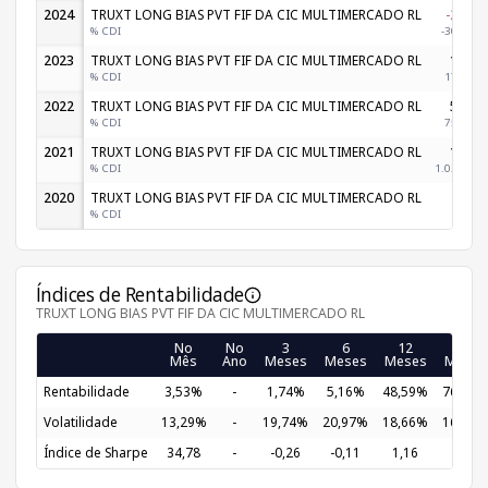
2024
TRUXT LONG BIAS PVT FIF DA CIC MULTIMERCADO RL
-2,99%
% CDI
-308,85%
2023
TRUXT LONG BIAS PVT FIF DA CIC MULTIMERCADO RL
1,98%
% CDI
176,18%
2022
TRUXT LONG BIAS PVT FIF DA CIC MULTIMERCADO RL
5,54%
% CDI
756,00%
2021
TRUXT LONG BIAS PVT FIF DA CIC MULTIMERCADO RL
1,52%
% CDI
1.020,05%
2020
TRUXT LONG BIAS PVT FIF DA CIC MULTIMERCADO RL
-
% CDI
-
Índices de Rentabilidade
TRUXT LONG BIAS PVT FIF DA CIC MULTIMERCADO RL
No
No
3
6
12
24
Mês
Ano
Meses
Meses
Meses
Meses
Rentabilidade
3,53%
-
1,74%
5,16%
48,59%
76,05%
Volatilidade
13,29%
-
19,74%
20,97%
18,66%
16,06%
Índice de Sharpe
34,78
-
-0,26
-0,11
1,16
0,77