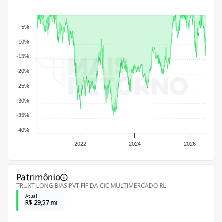
-5%
-10%
-15%
-20%
-25%
-30%
-35%
-40%
2022
2024
2026
Patrimônio
TRUXT LONG BIAS PVT FIF DA CIC MULTIMERCADO RL
Atual
R$ 29,57 mi