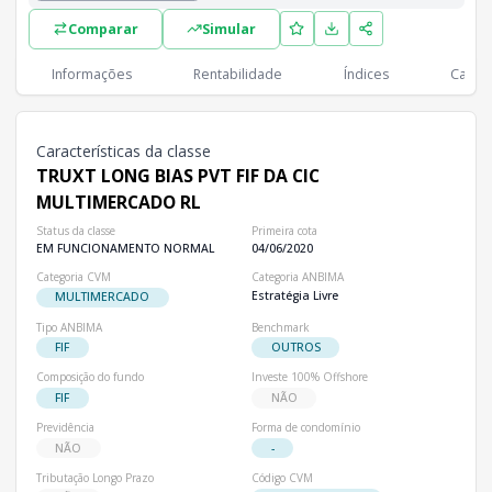
Lista completa de classes e subclasses disponíveis, incluindo in
Comparar
Simular
Classes
PL
Cotistas
Classe
Informações
Rentabilidade
Índices
Cartei
R$ 29,57 mi
99
TRUXT LONG BIAS PVT FIF DA CIC MULTIMERCADO RL
Características da classe
TRUXT LONG BIAS PVT FIF DA CIC
MULTIMERCADO RL
Status da classe
Primeira cota
EM FUNCIONAMENTO NORMAL
04/06/2020
Categoria CVM
Categoria ANBIMA
Estratégia Livre
MULTIMERCADO
Tipo ANBIMA
Benchmark
FIF
OUTROS
Composição do fundo
Investe 100% Offshore
FIF
NÃO
Previdência
Forma de condomínio
NÃO
-
Tributação Longo Prazo
Código CVM