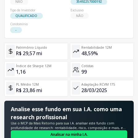
NÃO
35492257000192
Tipo de Investidor
Exclusivo
QUALIFICADO
NÃO
Condomínio
-
Patrimônio Líquido
Rentabilidade 12M
R$ 29,57 mi
48,59%
Índice de Sharpe 12M
Cotistas
1,16
99
PL Médio 12M
Adaptação RCVM 175
R$ 23,86 mi
28/03/2025
Analise esse fundo em sua I.A. como uma
research profissional
Use o MCP da Mais Retorno para sua I.A. analisar este fundo com
profundidade de research: rentabilidade, risco, composição e mais, em
segundos.
Analisar na minha I.A.