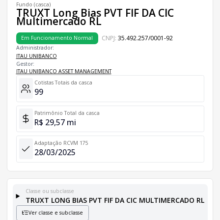
Fundo (casca)
TRUXT Long Bias PVT FIF DA CIC
Multimercado RL
CNPJ:
35.492.257/0001-92
Em Funcionamento Normal
Administrador:
ITAU UNIBANCO
Gestor:
ITAU UNIBANCO ASSET MANAGEMENT
Cotistas Totais da casca
99
Patrimônio Total da casca
R$ 29,57 mi
Adaptação RCVM 175
28/03/2025
Classe ou subclasse
TRUXT LONG BIAS PVT FIF DA CIC MULTIMERCADO RL
Ver classe e subclasse
Classes e Subclasses do Fundo