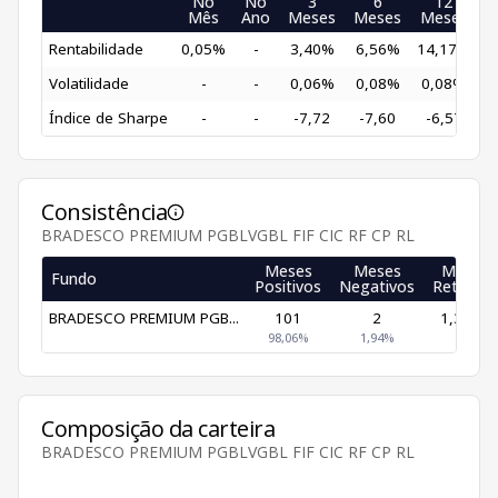
No
No
3
6
12
Mês
Ano
Meses
Meses
Meses
M
Rentabilidade
0,05%
-
3,40%
6,56%
14,17%
2
Volatilidade
-
-
0,06%
0,08%
0,08%
0
Índice de Sharpe
-
-
-7,72
-7,60
-6,57
Consistência
BRADESCO PREMIUM PGBLVGBL FIF CIC RF CP RL
Meses
Meses
Maior
Fundo
Positivos
Negativos
Retorno
BRADESCO PREMIUM PGB...
101
2
1,35%
98,06%
1,94%
Composição da carteira
BRADESCO PREMIUM PGBLVGBL FIF CIC RF CP RL