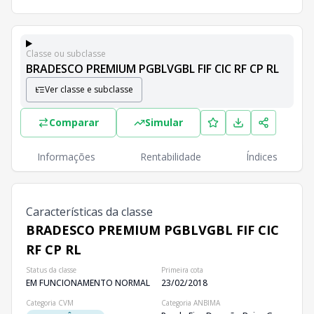
Classe ou subclasse
BRADESCO PREMIUM PGBLVGBL FIF CIC RF CP RL
Ver classe e subclasse
Classes e Subclasses do Fundo
Lista completa de classes e subclasses disponíveis, inc
Comparar
Simular
Classes
PL
Cotistas
Classe
Informações
Rentabilidade
Índices
R$ 82,10 bi
1
BRADESCO PREMIUM PGBLVGBL FIF CIC RF CP RL
Características da classe
BRADESCO PREMIUM PGBLVGBL FIF CIC
RF CP RL
Status da classe
Primeira cota
EM FUNCIONAMENTO NORMAL
23/02/2018
Categoria CVM
Categoria ANBIMA