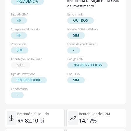
Renda Fixa Duração Baixa Grau
PREVIDÊNCIA
de Investimento
Tipo ANBIMA
Benchmark
FIF
OUTROS
Composição do fundo
Investe 100% Offshore
FIF
SIM
Previdência
Forma de condomínio
SIM
-
Tributação Longo Prazo
Código CVM
NÃO
28428077000186
Tipo de Investidor
Exclusivo
PROFISSIONAL
SIM
Condomínio
-
Patrimônio Líquido
Rentabilidade 12M
R$ 82,10 bi
14,17%